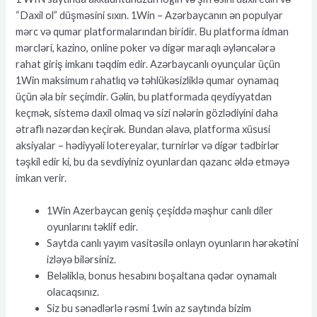
“Daxil ol” düşməsini sıxın. 1Win – Azərbaycanın ən populyar
mərc və qumar platformalarından biridir. Bu platforma idman
mərcləri, kazino, online poker və digər maraqlı əyləncələrə
rahat giriş imkanı təqdim edir. Azərbaycanlı oyunçular üçün
1Win maksimum rahatlıq və təhlükəsizliklə qumar oynamaq
üçün əla bir seçimdir. Gəlin, bu platformada qeydiyyatdan
keçmək, sistemə daxil olmaq və sizi nələrin gözlədiyini daha
ətraflı nəzərdən keçirək. Bundan əlavə, platforma xüsusi
aksiyalar – hədiyyəli lotereyalar, turnirlər və digər tədbirlər
təşkil edir ki, bu da sevdiyiniz oyunlardan qazanc əldə etməyə
imkan verir.
1Win Azerbaycan geniş çeşiddə məşhur canlı diler
oyunlarını təklif edir.
Saytda canlı yayım vasitəsilə onlayn oyunların hərəkətini
izləyə bilərsiniz.
Beləliklə, bonus hesabını boşaltana qədər oynamalı
olacaqsınız.
Siz bu sənədlərlə rəsmi 1win az saytında bizim