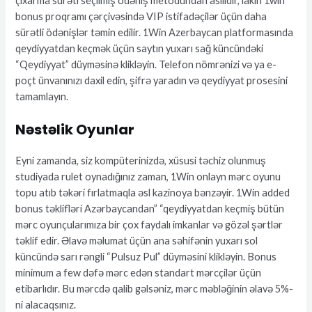
çıxarma sürəti seçilmiş ödəniş metodundan asılıdır, lakin 1win
bonus proqramı çərçivəsində VIP istifadəçilər üçün daha
sürətli ödənişlər təmin edilir. 1Win Azerbaycan platformasında
qeydiyyatdan keçmək üçün saytın yuxarı sağ küncündəki
“Qeydiyyat” düyməsinə klikləyin. Telefon nömrənizi və ya e-
poçt ünvanınızı daxil edin, şifrə yaradın və qeydiyyat prosesini
tamamlayın.
Nəstəlik Oyunlar
Eyni zamanda, siz kompüterinizdə, xüsusi təchiz olunmuş
studiyada rulet oynadığınız zaman, 1Win onlayn mərc oyunu
topu atıb təkəri fırlatmaqla əsl kazinoya bənzəyir. 1Win added
bonus təklifləri Azərbaycandan” “qeydiyyatdan keçmiş bütün
mərc oyunçularımıza bir çox faydalı imkanlar və gözəl şərtlər
təklif edir. Əlavə məlumat üçün ana səhifənin yuxarı sol
küncündə sarı rəngli “Pulsuz Pul” düyməsini klikləyin. Bonus
minimum a few dəfə mərc edən standart mərcçilər üçün
etibarlıdır. Bu mərcdə qalib gəlsəniz, mərc məbləğinin əlavə 5%-
ni alacaqsınız.