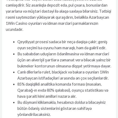
cəmləşdirir. Siz asanlıqla depozit edə, pul çıxara, bonuslardan
yararlana və müştəri dəstəyi ilə əlaqə saxlaya bilərsiniz. Tətbiqi
rəsmi saytımızdan yükləyərək quraşdırın, beləliklə Azərbaycan
1Win Casino oyunları və idman mərcləri parmaklarınızın
ucundadır.
Qeydiyyat prosesi sadəcə bir neçə dəqiqə çəkir; geniş
oyun seçimi isə oyunu həm maraqlı, həm də gəlirli edir.
Bu səbəbdən uduşların ödənilməsinə və idman mərcləri
üçün ən əlverişli şərtlərə zəmanət verə biləcək yalnız bir
bukmeker kontorunun olmasına diqqət yetirməyə dəyər.
Canlı dilerlərlə rulet, blackjack və bakara oyunları 1Win
Azərbaycan istifadəçiləri arasında ən çox seçilənlərdir.
85% dəqiqlikli analitika komanda forması (məsələn,
Qarabağ-ın evdə 80% qələbəsi), oyunçu statistikası və
hava şəraiti kimi amilləri nəzərə alır.
Bu düyməni klikləməklə, hesabınızı doldura biləcəyiniz
bütün ödəniş sistemlərini göstərən səhifəyə
yönləndiriləcəksiniz.