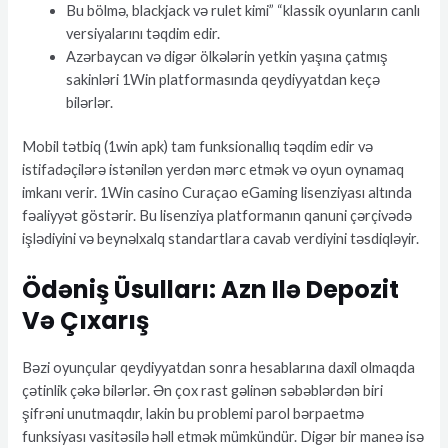
Bu bölmə, blackjack və rulet kimi” “klassik oyunların canlı
versiyalarını təqdim edir.
Azərbaycan və digər ölkələrin yetkin yaşına çatmış
sakinləri 1Win platformasında qeydiyyatdan keçə
bilərlər.
Mobil tətbiq (1win apk) tam funksionallıq təqdim edir və
istifadəçilərə istənilən yerdən mərc etmək və oyun oynamaq
imkanı verir. 1Win casino Curaçao eGaming lisenziyası altında
fəaliyyət göstərir. Bu lisenziya platformanın qanuni çərçivədə
işlədiyini və beynəlxalq standartlara cavab verdiyini təsdiqləyir.
Ödəniş Üsulları: Azn Ilə Depozit
Və Çıxarış
Bəzi oyunçular qeydiyyatdan sonra hesablarına daxil olmaqda
çətinlik çəkə bilərlər. Ən çox rast gəlinən səbəblərdən biri
şifrəni unutmaqdır, lakin bu problemi parol bərpaetmə
funksiyası vasitəsilə həll etmək mümkündür. Digər bir maneə isə