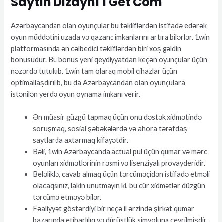
Saytın Dizaynı 1 Get Com
Azərbaycandan olan oyunçular bu təkliflərdən istifadə edərək
oyun müddətini uzada və qazanc imkanlarını artıra bilərlər. 1win
platformasında ən cəlbedici təkliflərdən biri xoş gəldin
bonusudur. Bu bonus yeni qeydiyyatdan keçən oyunçular üçün
nəzərdə tutulub. 1win tam olaraq mobil cihazlar üçün
optimallaşdırılıb, bu da Azərbaycandan olan oyunçulara
istənilən yerdə oyun oynama imkanı verir.
Ən müasir güzgü tapmaq üçün onu dəstək xidmətində
soruşmaq, sosial şəbəkələrdə və ahora tərəfdaş
saytlarda axtarmaq kifayətdir.
Bəli, 1win Azərbaycanda actual pul üçün qumar və mərc
oyunları xidmətlərinin rəsmi və lisenziyalı provayderidir.
Beləliklə, cavab almaq üçün tərcüməçidən istifadə etməli
olacaqsınız, lakin unutmayın ki, bu cür xidmətlər düzgün
tərcümə etməyə bilər.
Fəaliyyət göstərdiyi bir neçə il ərzində şirkət qumar
bazarında etibarlılıq və dürüstlük simvoluna çevrilmişdir.