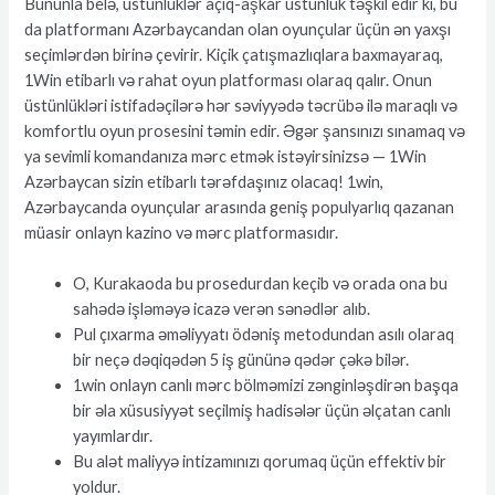
Bununla belə, üstünlüklər açıq-aşkar üstünlük təşkil edir ki, bu
da platformanı Azərbaycandan olan oyunçular üçün ən yaxşı
seçimlərdən birinə çevirir. Kiçik çatışmazlıqlara baxmayaraq,
1Win etibarlı və rahat oyun platforması olaraq qalır. Onun
üstünlükləri istifadəçilərə hər səviyyədə təcrübə ilə maraqlı və
komfortlu oyun prosesini təmin edir. Əgər şansınızı sınamaq və
ya sevimli komandanıza mərc etmək istəyirsinizsə — 1Win
Azərbaycan sizin etibarlı tərəfdaşınız olacaq! 1win,
Azərbaycanda oyunçular arasında geniş populyarlıq qazanan
müasir onlayn kazino və mərc platformasıdır.
O, Kurakaoda bu prosedurdan keçib və orada ona bu
sahədə işləməyə icazə verən sənədlər alıb.
Pul çıxarma əməliyyatı ödəniş metodundan asılı olaraq
bir neçə dəqiqədən 5 iş gününə qədər çəkə bilər.
1win onlayn canlı mərc bölməmizi zənginləşdirən başqa
bir əla xüsusiyyət seçilmiş hadisələr üçün əlçatan canlı
yayımlardır.
Bu alət maliyyə intizamınızı qorumaq üçün effektiv bir
yoldur.