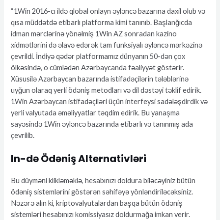
“1Win 2016-cı ildə qlobal onlayn əyləncə bazarına daxil olub və
qısa müddətdə etibarlı platforma kimi tanınıb. Başlanğıcda
idman mərclərinə yönəlmiş 1Win AZ sonradan kazino
xidmətlərini də əlavə edərək tam funksiyalı əyləncə mərkəzinə
çevrildi. İndiyə qədər platformamız dünyanın 50-dən çox
ölkəsində, o cümlədən Azərbaycanda fəaliyyət göstərir.
Xüsusilə Azərbaycan bazarında istifadəçilərin tələblərinə
uyğun olaraq yerli ödəniş metodları və dil dəstəyi təklif edirik.
1Win Azərbaycan istifadəçiləri üçün interfeysi sadələşdirdik və
yerli valyutada əməliyyatlar təqdim edirik. Bu yanaşma
sayəsində 1Win əyləncə bazarında etibarlı və tanınmış ada
çevrilib.
In-də Ödəniş Alternativləri
Bu düyməni klikləməklə, hesabınızı doldura biləcəyiniz bütün
ödəniş sistemlərini göstərən səhifəyə yönləndiriləcəksiniz.
Nəzərə alın ki, kriptovalyutalardan başqa bütün ödəniş
sistemləri hesabınızı komissiyasız doldurmağa imkan verir.