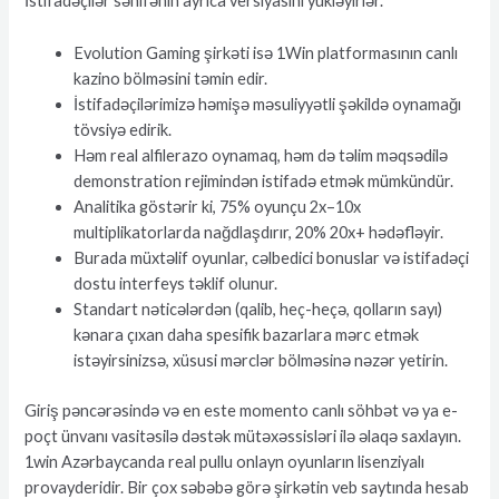
İstifadəçilər səhifənin ayrıca versiyasını yükləyirlər.
Evolution Gaming şirkəti isə 1Win platformasının canlı
kazino bölməsini təmin edir.
İstifadəçilərimizə həmişə məsuliyyətli şəkildə oynamağı
tövsiyə edirik.
Həm real alfilerazo oynamaq, həm də təlim məqsədilə
demonstration rejimindən istifadə etmək mümkündür.
Analitika göstərir ki, 75% oyunçu 2x–10x
multiplikatorlarda nağdlaşdırır, 20% 20x+ hədəfləyir.
Burada müxtəlif oyunlar, cəlbedici bonuslar və istifadəçi
dostu interfeys təklif olunur.
Standart nəticələrdən (qalib, heç-heçə, qolların sayı)
kənara çıxan daha spesifik bazarlara mərc etmək
istəyirsinizsə, xüsusi mərclər bölməsinə nəzər yetirin.
Giriş pəncərəsində və en este momento canlı söhbət və ya e-
poçt ünvanı vasitəsilə dəstək mütəxəssisləri ilə əlaqə saxlayın.
1win Azərbaycanda real pullu onlayn oyunların lisenziyalı
provayderidir. Bir çox səbəbə görə şirkətin veb saytında hesab