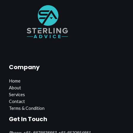
Company
Home
About
Services
Contact
Terms & Condition
Get In Touch
Phone:
+91- 8979938883,
+91-9520854881