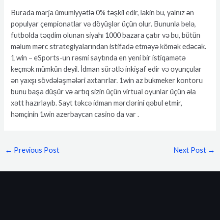
Burada marja ümumiyyətlə 0% təşkil edir, lakin bu, yalnız ən
populyar çempionatlar və döyüşlər üçün olur. Bununla belə,
futbolda təqdim olunan siyahı 1000 bazara çatır və bu, bütün
məlum mərc strategiyalarından istifadə etməyə kömək edəcək.
1 win – eSports-un rəsmi saytında en yeni bir istiqamətə
keçmək mümkün deyil. İdman sürətlə inkişaf edir və oyunçular
ən yaxşı sövdələşmələri axtarırlar. 1win az bukmeker kontoru
bunu başa düşür və artıq sizin üçün virtual oyunlar üçün əla
xətt hazırlayıb. Sayt təkcə idman mərclərini qəbul etmir,
həmçinin 1win azerbaycan casino da var .
←
Previous Post
Next Post
→