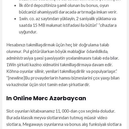
İlk dörd depozitinizə şamil olunan bu bonus, oyun
büdcənizi əhəmiyyətli dərəcədə artırmağa imkan verir.
1win. co. az saytından yükləyin, 2 saniyəlik yükləmə və
saatda 15 MB məlumat istifadəsi ilə bütün” “cihazlara
uyğundur.
Hesabınızı təkmilləşdirmək üçün heç bir doğrulama tələb
olunmur. Pul götürülərkən böyük məbləğlər ödənildikdə,
administrasiya şəxsi şəxsiyyətin yoxlanılmasını tələb edə bilər.
1Win şirkəti kazino xidmətini təkmilləşdirməyə davam edir.
Köhnə oyunlar silinir, yeniləri təkmilləşdirilir və populyarlaşır.”
“[newline]Bu provayderlərin hamısı bizneslərini çox yaxşı bilən
və kazinolar üçün slot təmin edən şirkətlərdir.
In Online Mərc Azərbaycan
Slot oyunları kitabxanamız 11, 000-dən çox seçimlə doludur.
Burada klassik meyvə slotlarından tutmuş müasir video
slotlara, Megaways oyunlarına və bonus alış funksiyalı slotlara