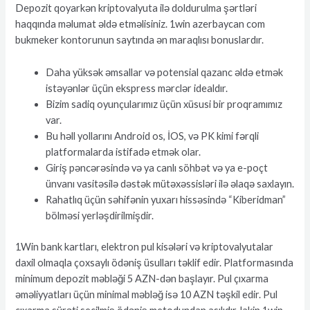
Depozit qoyarkən kriptovalyuta ilə doldurulma şərtləri
haqqında məlumat əldə etməlisiniz. 1win azerbaycan com
bukmeker kontorunun saytında ən maraqlısı bonuslardır.
Daha yüksək əmsallar və potensial qazanc əldə etmək
istəyənlər üçün ekspress mərclər idealdır.
Bizim sadiq oyunçularımız üçün xüsusi bir proqramımız
var.
Bu həll yollarını Android os, İOS, və PK kimi fərqli
platformalarda istifadə etmək olar.
Giriş pəncərəsində və ya canlı söhbət və ya e-poçt
ünvanı vasitəsilə dəstək mütəxəssisləri ilə əlaqə saxlayın.
Rahatlıq üçün səhifənin yuxarı hissəsində “Kiberidman”
bölməsi yerləşdirilmişdir.
1Win bank kartları, elektron pul kisələri və kriptovalyutalar
daxil olmaqla çoxsaylı ödəniş üsulları təklif edir. Platformasında
minimum depozit məbləği 5 AZN-dən başlayır. Pul çıxarma
əməliyyatları üçün minimal məbləğ isə 10 AZN təşkil edir. Pul