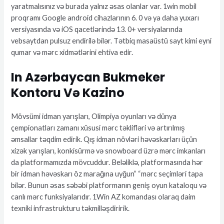
yaratmalısınız və burada yalnız əsas olanlar var. 1win mobil
proqramı Google android cihazlarının 6. 0 və ya daha yuxarı
versiyasında və iOS qacetlərində 13. 0+ versiyalarında
vebsaytdan pulsuz endirilə bilər. Tətbiq masaüstü sayt kimi eyni
qumar və mərc xidmətlərini ehtiva edir.
In Azərbaycan Bukmeker
Kontoru Və Kazino
Mövsümi idman yarışları, Olimpiya oyunları və dünya
çempionatları zamanı xüsusi mərc təklifləri və artırılmış
əmsallar təqdim edirik. Qış idman növləri həvəskarları üçün
xizək yarışları, konkisürmə və snowboard üzrə mərc imkanları
da platformamızda mövcuddur. Beləliklə, platformasında hər
bir idman həvəskarı öz marağına uyğun” “mərc seçimləri tapa
bilər. Bunun əsas səbəbi platformanın geniş oyun kataloqu və
canlı mərc funksiyalarıdır. 1Win AZ komandası olaraq daim
texniki infrastrukturu təkmilləşdiririk.