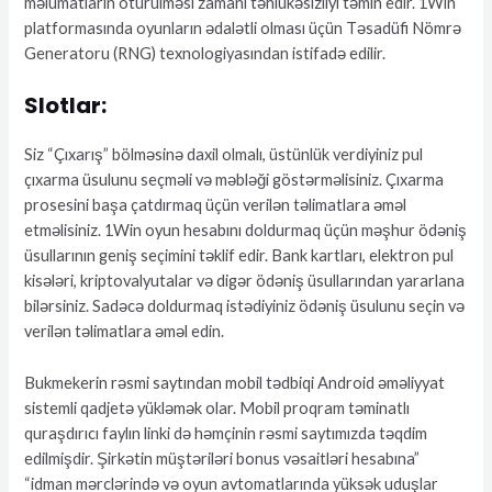
məlumatların ötürülməsi zamanı təhlükəsizliyi təmin edir. 1Win
platformasında oyunların ədalətli olması üçün Təsadüfi Nömrə
Generatoru (RNG) texnologiyasından istifadə edilir.
Slotlar:
Siz “Çıxarış” bölməsinə daxil olmalı, üstünlük verdiyiniz pul
çıxarma üsulunu seçməli və məbləği göstərməlisiniz. Çıxarma
prosesini başa çatdırmaq üçün verilən təlimatlara əməl
etməlisiniz. 1Win oyun hesabını doldurmaq üçün məşhur ödəniş
üsullarının geniş seçimini təklif edir. Bank kartları, elektron pul
kisələri, kriptovalyutalar və digər ödəniş üsullarından yararlana
bilərsiniz. Sadəcə doldurmaq istədiyiniz ödəniş üsulunu seçin və
verilən təlimatlara əməl edin.
Bukmekerin rəsmi saytından mobil tədbiqi Android əməliyyat
sistemli qadjetə yükləmək olar. Mobil proqram təminatlı
quraşdırıcı faylın linki də həmçinin rəsmi saytımızda təqdim
edilmişdir. Şirkətin müştəriləri bonus vəsaitləri hesabına”
“idman mərclərində və oyun avtomatlarında yüksək uduşlar