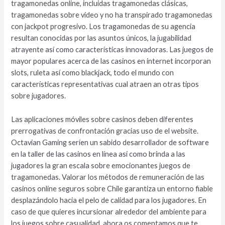
tragamonedas online, incluidas tragamonedas clásicas,
tragamonedas sobre video y no ha transpirado tragamonedas
con jackpot progresivo. Los tragamonedas de su agencia
resultan conocidas por las asuntos únicos, la jugabilidad
atrayente así­ como características innovadoras. Las juegos de
mayor populares acerca de las casinos en internet incorporan
slots, ruleta así­ como blackjack, todo el mundo con
características representativas cual atraen an otras tipos
sobre jugadores.
Las aplicaciones móviles sobre casinos deben diferentes
prerrogativas de confrontación gracias uso de el website.
Octavian Gaming serí­en un sabido desarrollador de software
en la taller de las casinos en línea así­ como brinda a las
jugadores la gran escala sobre emocionantes juegos de
tragamonedas. Valorar los métodos de remuneración de las
casinos online seguros sobre Chile garantiza un entorno fiable
desplazándolo hacia el pelo de calidad para los jugadores. En
caso de que quieres incursionar alrededor del ambiente para
los juegos sobre casualidad, ahora os comentamos que te