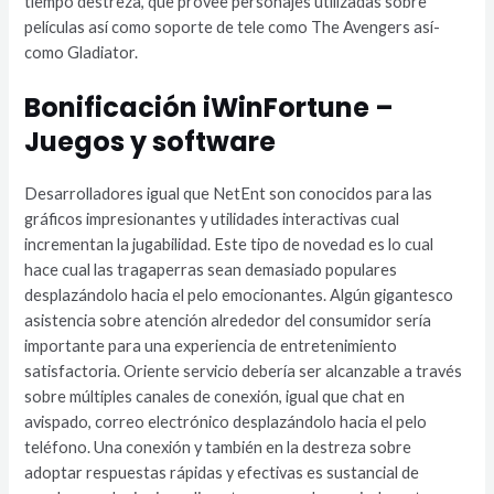
tiempo destreza, que provee personajes utilizadas sobre
películas así­ como soporte de tele como The Avengers así­
como Gladiator.
Bonificación iWinFortune –
Juegos y software
Desarrolladores igual que NetEnt son conocidos para las
gráficos impresionantes y utilidades interactivas cual
incrementan la jugabilidad. Este tipo de novedad es lo cual
hace cual las tragaperras sean demasiado populares
desplazándolo hacia el pelo emocionantes. Algún gigantesco
asistencia sobre atención alrededor del consumidor serí­a
importante para una experiencia de entretenimiento
satisfactoria. Oriente servicio debería ser alcanzable a través
sobre múltiples canales de conexión, igual que chat en
avispado, correo electrónico desplazándolo hacia el pelo
teléfono. Una conexión y también en la destreza sobre
adoptar respuestas rápidas y efectivas es sustancial de