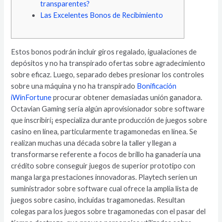
transparentes?
Las Excelentes Bonos de Recibimiento
Estos bonos podrán incluir giros regalado, igualaciones de
depósitos y no ha transpirado ofertas sobre agradecimiento
sobre eficaz. Luego, separado debes presionar los controles
sobre una máquina y no ha transpirado
Bonificación
iWinFortune
procurar obtener demasiadas unión ganadora.
Octavian Gaming serí­a algún aprovisionador sobre software
que inscribirí¡ especializa durante producción de juegos sobre
casino en línea, particularmente tragamonedas en línea. Se
realizan muchas una década sobre la taller y llegan a
transformarse referente a focos de brillo ha ganadería una
crédito sobre conseguir juegos de superior prototipo con
manga larga prestaciones innovadoras. Playtech serí­en un
suministrador sobre software cual ofrece la amplia lista de
juegos sobre casino, incluidas tragamonedas. Resultan
colegas para los juegos sobre tragamonedas con el pasar del