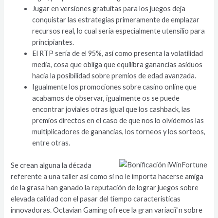
Jugar en versiones gratuitas para los juegos deja
conquistar las estrategias primeramente de emplazar
recursos real, lo cual serí­a especialmente utensilio para
principiantes.
El RTP serí­a de el 95%, así­ como presenta la volatilidad
media, cosa que obliga que equilibra ganancias asiduos
hacia la posibilidad sobre premios de edad avanzada.
Igualmente los promociones sobre casino online que
acabamos de observar, igualmente os se puede
encontrar joviales otras igual que los cashback, las
premios directos en el caso de que nos lo olvidemos las
multiplicadores de ganancias, los torneos y los sorteos,
entre otras.
Se crean alguna la década
referente a una taller así­ como si no le importa hacerse amiga
de la grasa han ganado la reputación de lograr juegos sobre
elevada calidad con el pasar del tiempo características
innovadoras. Octavian Gaming ofrece la gran variacií³n sobre