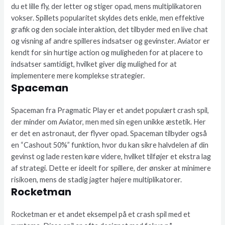
du et lille fly, der letter og stiger opad, mens multiplikatoren
vokser. Spillets popularitet skyldes dets enkle, men effektive
grafik og den sociale interaktion, det tilbyder med en live chat
og visning af andre spilleres indsatser og gevinster. Aviator er
kendt for sin hurtige action og muligheden for at placere to
indsatser samtidigt, hvilket giver dig mulighed for at
implementere mere komplekse strategier.
Spaceman
Spaceman fra Pragmatic Play er et andet populært crash spil,
der minder om Aviator, men med sin egen unikke æstetik. Her
er det en astronaut, der flyver opad. Spaceman tilbyder også
en “Cashout 50%” funktion, hvor du kan sikre halvdelen af din
gevinst og lade resten køre videre, hvilket tilføjer et ekstra lag
af strategi. Dette er ideelt for spillere, der ønsker at minimere
risikoen, mens de stadig jagter højere multiplikatorer.
Rocketman
Rocketman er et andet eksempel på et crash spil med et