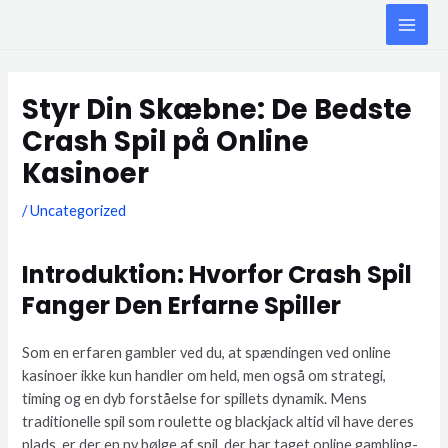
Skip
MAI
to
ME
content
Post
navigation
Styr Din Skæbne: De Bedste
Crash Spil på Online
Kasinoer
/
Uncategorized
Introduktion: Hvorfor Crash Spil
Fanger Den Erfarne Spiller
Som en erfaren gambler ved du, at spændingen ved online
kasinoer ikke kun handler om held, men også om strategi,
timing og en dyb forståelse for spillets dynamik. Mens
traditionelle spil som roulette og blackjack altid vil have deres
plads, er der en ny bølge af spil, der har taget online gambling-