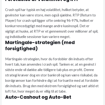
Crash spil har typisk en høj volatilitet, hvilket betyder, at
gevinster kan være store, men også sjældne. RTP (Return to
Player) for crash spil ligger ofte omkring 96-97%, hvilket er
konkurrencedygtigt med mange andre kasinospil. Det er
vigtigt at huske, at RTP er et gennemsnit over millioner af spil,
og individuelle sessioner kan variere meget.
Martingale-strategien (med
forsigtighed)
Martingale-strategien, hvor du fordobler din indsats efter
hvert tab, kan anvendes i crash spil. Tanken er, at en gevinst i
sidste ende vil dække alle tidligere tab plus en profit. Denne
strategi kræver dog en stor bankroll og kan være risikabel, da
bordgrænser kan forhindre dig i at fortsætte med at fordoble
din indsats. Brug den med ekstrem forsigtighed og sæt altid et
loft for, hvor meget du er villig til at tabe.
Auto-Cashout og Auto-Bet