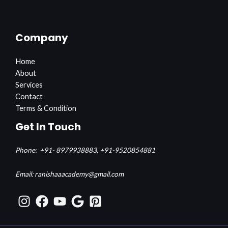
Company
Home
About
Services
Contact
Terms & Condition
Get In Touch
Phone:
+91- 8979938883,
+91-9520854881
Email: ranishaaacademy@gmail.com