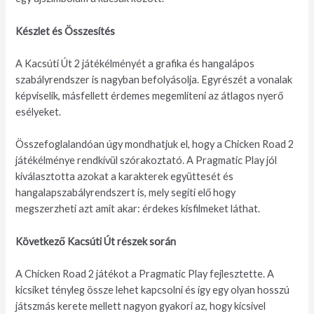
Készlet és Összesítés
A Kacsúti Út 2 játékélményét a grafika és hangalápos
szabályrendszer is nagyban befolyásolja. Egyrészét a vonalak
képviselik, másfellett érdemes megemlíteni az átlagos nyerő
esélyeket.
Összefoglalandóan úgy mondhatjuk el, hogy a Chicken Road 2
játékélménye rendkívül szórakoztató. A Pragmatic Play jól
kiválasztotta azokat a karakterek együttesét és
hangalapszabályrendszert is, mely segíti elő hogy
megszerzheti azt amit akar: érdekes kisfilmeket láthat.
Következő Kacsúti Út részek során
A Chicken Road 2 játékot a Pragmatic Play fejlesztette. A
kicsiket tényleg össze lehet kapcsolni és így egy olyan hosszú
játszmás kerete mellett nagyon gyakori az, hogy kicsivel