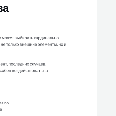
ва
ях может выбирать кардинально
не только внешние элементы, но и
нт, последних случаев,
особен воздействовать на
asino
е