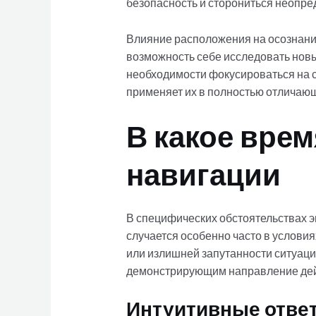
безопасность и сторониться неопре
Влияние расположения на осознание
возможность себе исследовать новы
необходимости фокусироваться на с
применяет их в полностью отличающ
В какое врем
навигации
В специфических обстоятельствах 
случается особенно часто в условия
или излишней запутанности ситуаци
демонстрирующим направление дей
Интуитивные отве