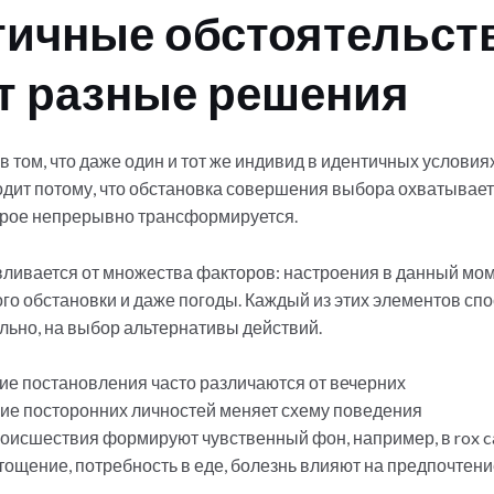
тичные обстоятельст
т разные решения
в том, что даже один и тот же индивид в идентичных услови
ит потому, что обстановка совершения выбора охватывает 
торое непрерывно трансформируется.
ивается от множества факторов: настроения в данный моме
го обстановки и даже погоды. Каждый из этих элементов сп
льно, на выбор альтернативы действий.
е постановления часто различаются от вечерних
ие посторонних личностей меняет схему поведения
исшествия формируют чувственный фон, например, в rox c
тощение, потребность в еде, болезнь влияют на предпочтени