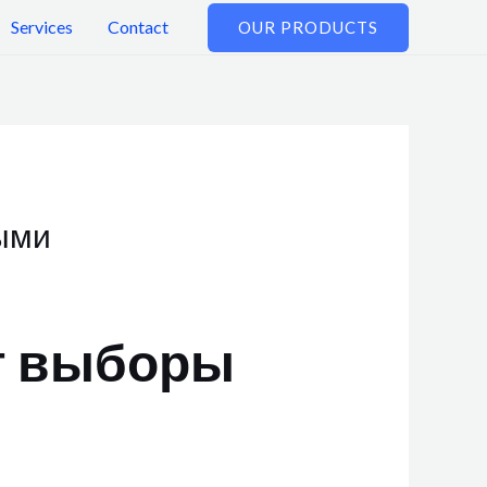
Services
Contact
OUR PRODUCTS
ыми
т выборы