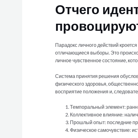
Отчего иден
провоцирую
Парадокс личного действий кроется 
отличающиеся выборы. Это происход
личное чувственное состояние, ко
Система принятия решения обусловл
физического здоровья, общественно
восприятие положения и, следовате
Темпоральный элемент: ранни
Коллективное влияние: налич
Прошлый опыт: последние про
Физическое самочувствие: ис