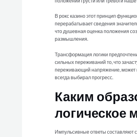
положении грусти или тревоги наше
В рокс казино этот принцип функцио
перерабатывает сведения значитель
что душевная оценка положения со
размышления.
Трансформация логики предпочтения
сильных переживаний то, что зачас
переживающий напряжение, может п
всегда выбирал прогресс.
Каким образ
логическое
Импульсивные ответы составляют с