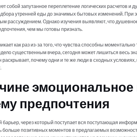
ет собой запутанное переплетение логических расчетов и 
дбора утренней еды до значимых бытовых изменений. При эт
вым рассуждением. Однако изучения выявляют, что душевно
дпочтения, чем мы готовы признать.
кает как раз из-за того, что чувства способны моментальн
ядело существенным вчера, сегодня может лишиться весь зн
раскрывает, почему одни и те же люди в сходных условиях,
.
ичине эмоциональное
ему предпочтения
 барьер, через который поступает вся поступающая информ
ь больше позитивных моментов в предлагаемых возможностя