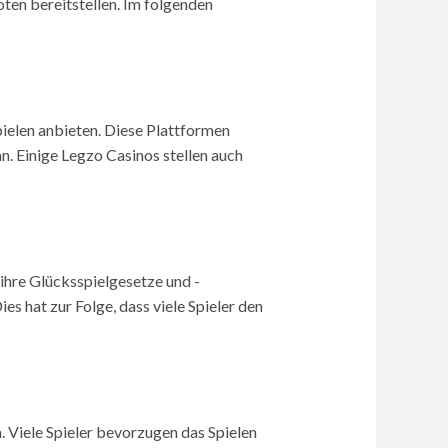
ten bereitstellen. Im folgenden
pielen anbieten. Diese Plattformen
n. Einige Legzo Casinos stellen auch
ihre Glücksspielgesetze und -
 hat zur Folge, dass viele Spieler den
. Viele Spieler bevorzugen das Spielen