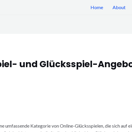
Home
About
piel- und Glücksspiel-Angebo
ne umfassende Kategorie von Online-Glücksspielen, die sich auf ei