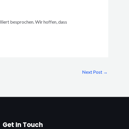
liert besprochen. Wir hoffen, dass
Next Post
→
Get In Touch