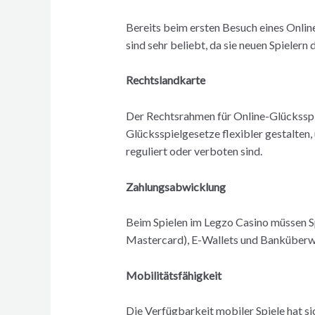
Bereits beim ersten Besuch eines Onli
sind sehr beliebt, da sie neuen Spielern
Rechtslandkarte
Der Rechtsrahmen für Online-Glücksspiel
Glücksspielgesetze flexibler gestalten
reguliert oder verboten sind.
Zahlungsabwicklung
Beim Spielen im Legzo Casino müssen Sp
Mastercard), E-Wallets und Banküberw
Mobilitätsfähigkeit
Die Verfügbarkeit mobiler Spiele hat s