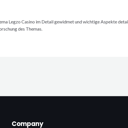
ema Legzo Casino im Detail gewidmet und wichtige Aspekte detail
rforschung des Themas.
Company