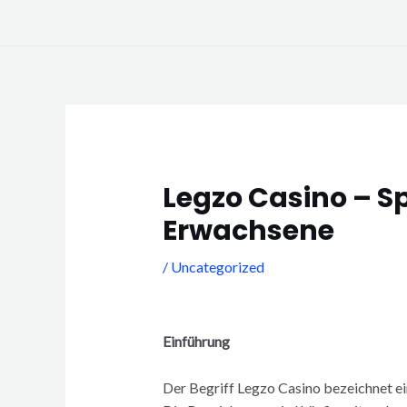
Skip
to
content
Post
navigation
Legzo Casino – S
Erwachsene
/
Uncategorized
Einführung
Der Begriff Legzo Casino bezeichnet ei