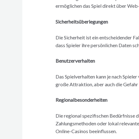
ermöglichen das Spiel direkt über Web
Sicherheitsüberlegungen
Die Sicherheit ist ein entscheidender F
dass Spieler ihre persönlichen Daten s
Benutzerverhalten
Das Spielverhalten kann je nach Spieler 
große Attraktion, aber auch die Gefahr 
Regionalbesonderheiten
Die regional spezifischen Bedürfnisse 
Zahlungsmethoden oder lokal relevante S
Online-Casinos beeinflussen.