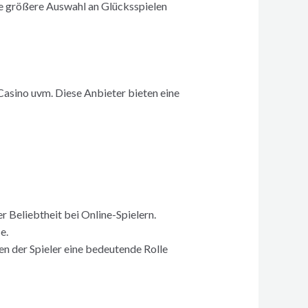
ine größere Auswahl an Glücksspielen
Casino uvm. Diese Anbieter bieten eine
 Beliebtheit bei Online-Spielern.
e.
en der Spieler eine bedeutende Rolle