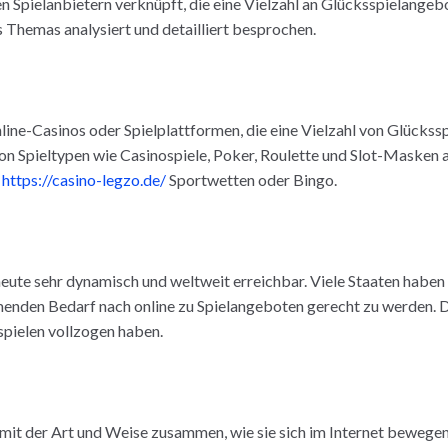
 Spielanbietern verknüpft, die eine Vielzahl an Glücksspielangebo
Themas analysiert und detailliert besprochen.
line-Casinos oder Spielplattformen, die eine Vielzahl von Glückss
 von Spieltypen wie Casinospiele, Poker, Roulette und Slot-Masken a
.
https://casino-legzo.de/
Sportwetten oder Bingo.
eute sehr dynamisch und weltweit erreichbar. Viele Staaten haben 
nden Bedarf nach online zu Spielangeboten gerecht zu werden. Dies
pielen vollzogen haben.
 mit der Art und Weise zusammen, wie sie sich im Internet bewegen