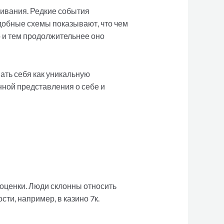
живания. Редкие события
добные схемы показывают, что чем
о и тем продолжительнее оно
ать себя как уникальную
нной представления о себе и
оценки. Люди склонны относить
и, например, в казино 7к.