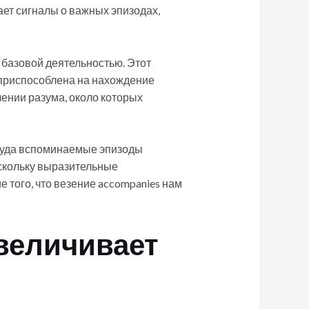
ет сигналы о важных эпизодах,
базовой деятельностью. Этот
 приспособлена на нахождение
чении разума, около которых
труда вспоминаемые эпизоды
скольку выразительные
 того, что везение accompanies нам
величивает