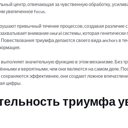
ный центр, отвечающая за чувственную обработку, усилива
им увеличенное focus.
шают привычный течение процессов, создавая различие с 
ахватывает внимание neural системы, которая генетически
t. Повествования триумфа делаются своего вида anchors в те
формация.
 выполняет значительную функцию в этом механизме. Без 
ёнными и вероятными, чем они являются на самом деле. По
 сохраняются эффективнее, они создают ложное впечатление
ная цифры.
тельность триумфа у