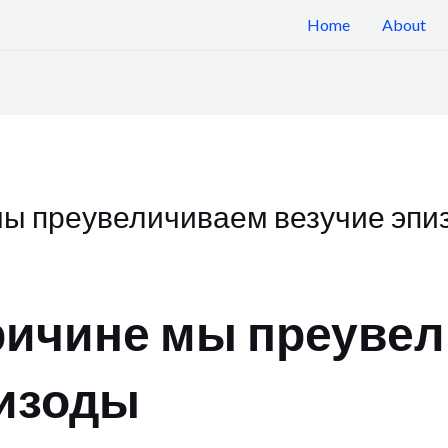
Home
About
мы преувеличиваем везучие эпи
причине мы преуве
пизоды