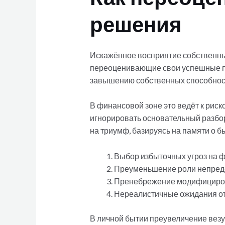
решения
Искажённое восприятие собственны
переоценивающие свои успешные пе
завышению собственных способност
В финансовой зоне это ведёт к рис
игнорировать основательный разбо
на триумф, базируясь на памяти о
Выбор избыточных угроз на 
Преуменьшение роли непредс
Пренебрежение модифициров
Нереалистичные ожидания от
В личной бытии преувеличение везу