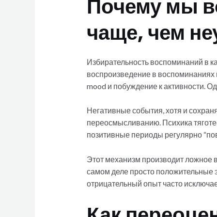
Почему мы в
чаще, чем н
Избирательность воспоминаний в к
воспроизведение в воспоминаниях 
mood и побуждение к активности. Од
Негативные события, хотя и сохран
переосмысливанию. Психика тяготее
позитивные периоды регулярно “пов
Этот механизм производит ложное впе
самом деле просто положительные 
отрицательный опыт часто исключает
Как переоце