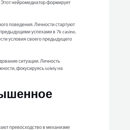
. Этот нейромедиатор формирует
ного поведения. Личности стартуют
 предыдущими успехами в 7k casino.
вести условия своего предыдущего
дование ситуации. Личность
ости, фокусируясь solely на
вышенное
тают превосходство в механизме