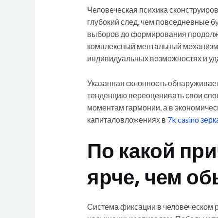
Человеческая психика сконструиро
глубокий след, чем повседневные б
выборов до формирования продолжи
комплексный ментальный механизм,
индивидуальных возможностях и уд
Указанная склонность обнаруживае
тенденцию переоценивать свои спо
моментам гармонии, а в экономиче
капиталовложениях в
7k casino зер
По какой при
ярче, чем о
Система фиксации в человеческом 