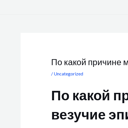
Skip
to
content
Post
navigation
По какой причине 
/
Uncategorized
По какой 
везучие э