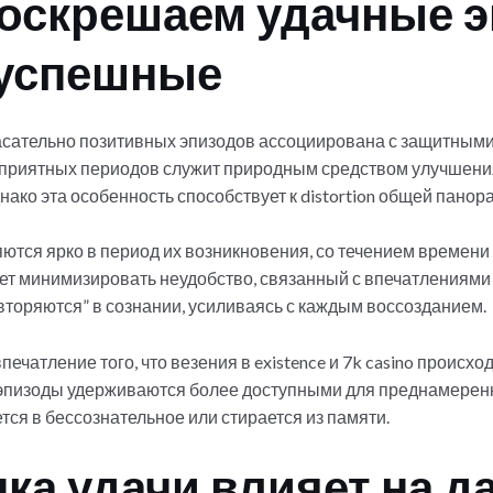
оскрешаем удачные 
еуспешные
асательно позитивных эпизодов ассоциирована с защитными
приятных периодов служит природным средством улучшения
нако эта особенность способствует к distortion общей пано
яются ярко в период их возникновения, со течением времен
т минимизировать неудобство, связанный с впечатлениями о
торяются” в сознании, усиливаясь с каждым воссозданием.
чатление того, что везения в existence и 7k casino происхо
эпизоды удерживаются более доступными для преднамеренно
ся в бессознательное или стирается из памяти.
нка удачи влияет на 