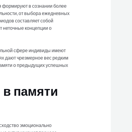
я формируют в сознании более
ельности, от выбора ежедневных
иодов составляет собой
т неточные концепции о
нальной сфере индивиды имеют
ях дают чрезмерное вес редким
памяти о предыдущих успешных
 в памяти
осходство эмоционально