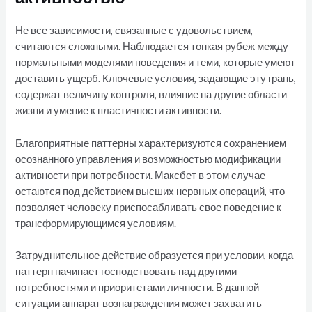
Не все зависимости, связанные с удовольствием,
считаются сложными. Наблюдается тонкая рубеж между
нормальными моделями поведения и теми, которые умеют
доставить ущерб. Ключевые условия, задающие эту грань,
содержат величину контроля, влияние на другие области
жизни и умение к пластичности активности.
Благоприятные паттерны характеризуются сохранением
осознанного управления и возможностью модификации
активности при потребности. Максбет в этом случае
остаются под действием высших нервных операций, что
позволяет человеку приспосабливать свое поведение к
трансформирующимся условиям.
Затруднительное действие образуется при условии, когда
паттерн начинает господствовать над другими
потребностями и приоритетами личности. В данной
ситуации аппарат вознаграждения может захватить