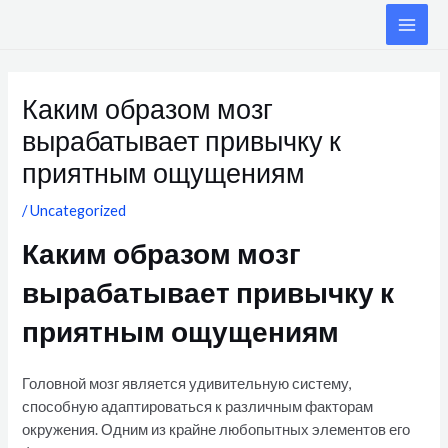
Skip
MAI
to
ME
content
Post
navigation
Каким образом мозг
вырабатывает привычку к
приятным ощущениям
/
Uncategorized
Каким образом мозг
вырабатывает привычку к
приятным ощущениям
Головной мозг является удивительную систему,
способную адаптироваться к различным факторам
окружения. Одним из крайне любопытных элементов его