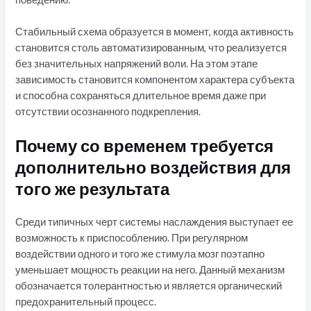
Стабильный схема образуется в момент, когда активность
становится столь автоматизированным, что реализуется
без значительных напряжений воли. На этом этапе
зависимость становится компонентом характера субъекта
и способна сохраняться длительное время даже при
отсутствии осознанного подкрепления.
Почему со временем требуется
дополнительно воздействия для
того же результата
Среди типичных черт системы наслаждения выступает ее
возможность к приспособлению. При регулярном
воздействии одного и того же стимула мозг поэтапно
уменьшает мощность реакции на него. Данный механизм
обозначается толерантностью и является органический
предохранительный процесс.