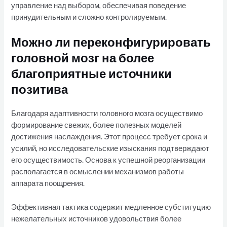
управление над выбором, обеспечивая поведение
принудительным и сложно контролируемым.
Можно ли переконфигурировать
головной мозг на более
благоприятные источники
позитива
Благодаря адаптивности головного мозга осуществимо
формирование свежих, более полезных моделей
достижения наслаждения. Этот процесс требует срока и
усилий, но исследовательские изыскания подтверждают
его осуществимость. Основа к успешной реорганизации
располагается в осмыслении механизмов работы
аппарата поощрения.
Эффективная тактика содержит медленное субституцию
нежелательных источников удовольствия более