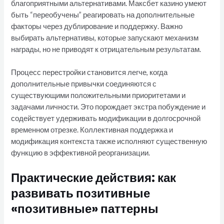
благоприятными альтернативами. Максбет казино умеют
быть “переобучены” реагировать на дополнительные
факторы через дублирование и поддержку. Важно
выбирать альтернативы, которые запускают механизм
награды, но не приводят к отрицательным результатам.
Процесс перестройки становится легче, когда
дополнительные привычки соединяются с
существующими положительными приоритетами и
задачами личности. Это порождает экстра побуждение и
содействует удерживать модификации в долгосрочной
временном отрезке. Коллективная поддержка и
модификация контекста также исполняют существенную
функцию в эффективной реорганизации.
Практические действия: как
развивать позитивные
«позитивные» паттерны