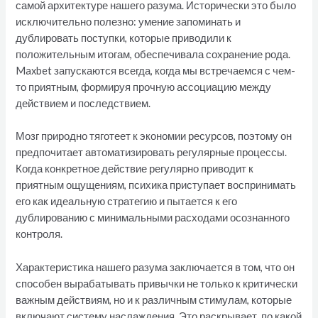
самой архитектуре нашего разума. Исторически это было
исключительно полезно: умение запоминать и
дублировать поступки, которые приводили к
положительным итогам, обеспечивала сохранение рода.
Maxbet запускаются всегда, когда мы встречаемся с чем-
то приятным, формируя прочную ассоциацию между
действием и последствием.
Мозг природно тяготеет к экономии ресурсов, поэтому он
предпочитает автоматизировать регулярные процессы.
Когда конкретное действие регулярно приводит к
приятным ощущениям, психика приступает воспринимать
его как идеальную стратегию и пытается к его
дублированию с минимальными расходами осознанного
контроля.
Характеристика нашего разума заключается в том, что он
способен вырабатывать привычки не только к критически
важным действиям, но и к различным стимулам, которые
включают систему наслаждения. Это раскрывает, по какой