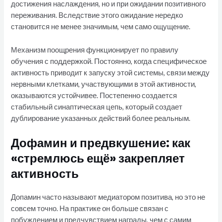
достижения наслаждения, но и при ожидании позитивного
переживания. Вследствие этого ожидание нередко
становится не менее значимым, чем само ощущение.
Механизм поощрения функционирует по правилу
обучения с поддержкой. Постоянно, когда специфическое
активность приводит к запуску этой системы, связи между
нервными клетками, участвующими в этой активности,
оказываются устойчивее. Постепенно создается
стабильный синаптическая цепь, который создает
дублирование указанных действий более реальным.
Дофамин и предвкушение: как
«стремлюсь ещё» закрепляет
активность
Допамин часто называют медиатором позитива, но это не
совсем точно. На практике он больше связан с
побуждением и предчувствием награды, чем с самим