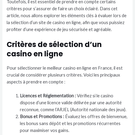
Toutefois, il est essentiel de prendre en compte certains
critères pour s’assurer de faire un choix éclairé. Dans cet
article, nous allons explorer les éléments clés à évaluer lors de
la sélection d’un site de casino en ligne, afin que vous puissiez
profiter d’une expérience de jeu sécurisée et agréable.
Critères de sélection d’un
casino en ligne
Pour sélectionner le meilleur casino en ligne en France, il est
crucial de considérer plusieurs critères. Voici les principaux
aspects à prendre en compte :
Licences et Réglementation :
Vérifiez si le casino
dispose d’une licence valide délivrée par une autorité
reconnue, comme l’ARJEL (Autorité nationale des jeux).
Bonus et Promotions :
Évaluez les offres de bienvenue,
les bonus sans dépôt et les promotions récurrentes
pour maximiser vos gains.