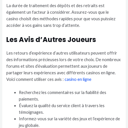
La durée de traitement des dépôts et des retraits est
également un facteur à considérer. Assurez-vous que le
casino choisit des méthodes rapides pour que vous puissiez
accéder à vos gains sans trop d’attente.
Les Avis d’Autres Joueurs
Les retours d’expérience d’autres utilisateurs peuvent offrir
des informations précieuses lors de votre choix. De nombreux
forums et sites d’évaluation permettent aux joueurs de
partager leurs expériences avec différents casinos en ligne.
Voici comment utiliser ces avis :
casino en ligne
Recherchez les commentaires sur la fiabilité des
paiements.
Évaluez la qualité du service client à travers les
témoignages.
Informez-vous sur la variété des jeux et l’expérience de
jeu globale.