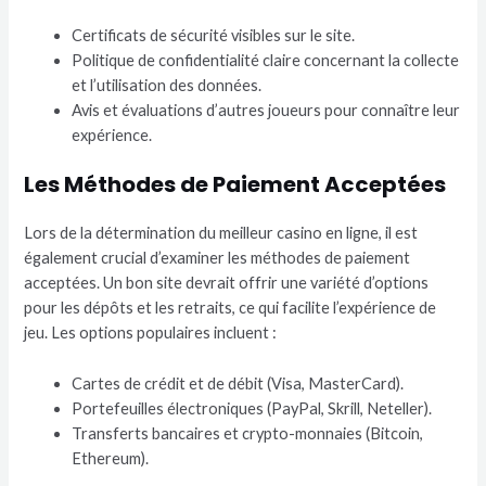
Certificats de sécurité visibles sur le site.
Politique de confidentialité claire concernant la collecte
et l’utilisation des données.
Avis et évaluations d’autres joueurs pour connaître leur
expérience.
Les Méthodes de Paiement Acceptées
Lors de la détermination du meilleur casino en ligne, il est
également crucial d’examiner les méthodes de paiement
acceptées. Un bon site devrait offrir une variété d’options
pour les dépôts et les retraits, ce qui facilite l’expérience de
jeu. Les options populaires incluent :
Cartes de crédit et de débit (Visa, MasterCard).
Portefeuilles électroniques (PayPal, Skrill, Neteller).
Transferts bancaires et crypto-monnaies (Bitcoin,
Ethereum).