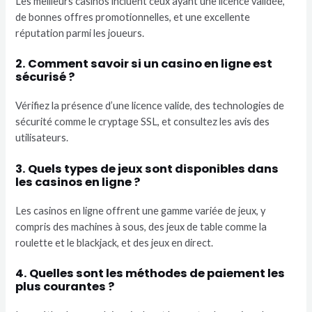
Les meilleurs casinos incluent ceux ayant une licence validée,
de bonnes offres promotionnelles, et une excellente
réputation parmi les joueurs.
2. Comment savoir si un casino en ligne est
sécurisé ?
Vérifiez la présence d’une licence valide, des technologies de
sécurité comme le cryptage SSL, et consultez les avis des
utilisateurs.
3. Quels types de jeux sont disponibles dans
les casinos en ligne ?
Les casinos en ligne offrent une gamme variée de jeux, y
compris des machines à sous, des jeux de table comme la
roulette et le blackjack, et des jeux en direct.
4. Quelles sont les méthodes de paiement les
plus courantes ?