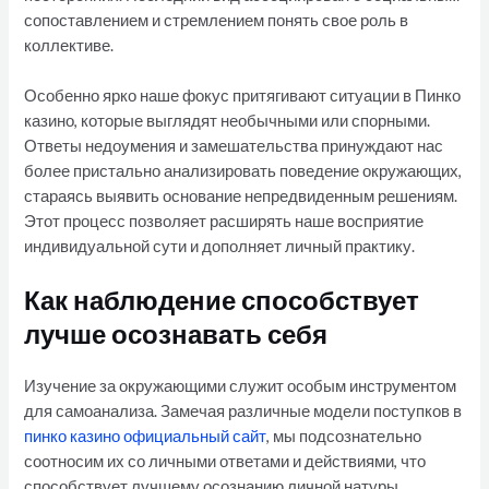
сопоставлением и стремлением понять свое роль в
коллективе.
Особенно ярко наше фокус притягивают ситуации в Пинко
казино, которые выглядят необычными или спорными.
Ответы недоумения и замешательства принуждают нас
более пристально анализировать поведение окружающих,
стараясь выявить основание непредвиденным решениям.
Этот процесс позволяет расширять наше восприятие
индивидуальной сути и дополняет личный практику.
Как наблюдение способствует
лучше осознавать себя
Изучение за окружающими служит особым инструментом
для самоанализа. Замечая различные модели поступков в
пинко казино официальный сайт
, мы подсознательно
соотносим их со личными ответами и действиями, что
способствует лучшему осознанию личной натуры.