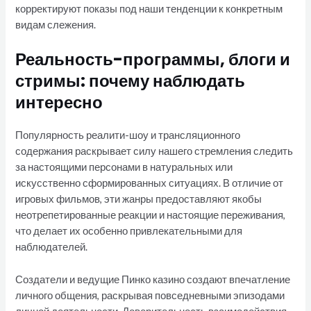
корректируют показы под наши тенденции к конкретным
видам слежения.
Реальность-программы, блоги и
стримы: почему наблюдать
интересно
Популярность реалити-шоу и трансляционного
содержания раскрывает силу нашего стремления следить
за настоящими персонами в натуральных или
искусственно сформированных ситуациях. В отличие от
игровых фильмов, эти жанры предоставляют якобы
неотрепетированные реакции и настоящие переживания,
что делает их особенно привлекательными для
наблюдателей.
Создатели и ведущие Пинко казино создают впечатление
личного общения, раскрывая повседневными эпизодами