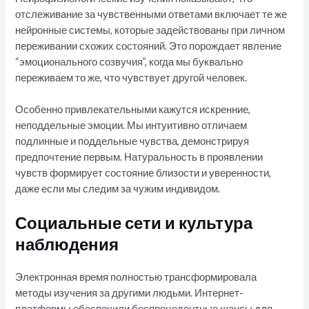
отслеживание за чувственными ответами включает те же
нейронные системы, которые задействованы при личном
переживании схожих состояний. Это порождает явление
“эмоционального созвучия”, когда мы буквально
переживаем то же, что чувствует другой человек.
Особенно привлекательными кажутся искренние,
неподдельные эмоции. Мы интуитивно отличаем
подлинные и поддельные чувства, демонстрируя
предпочтение первым. Натуральность в проявлении
чувств формирует состояние близости и уверенности,
даже если мы следим за чужим индивидом.
Социальные сети и культура
наблюдения
Электронная время полностью трансформировала
методы изучения за другими людьми. Интернет-
платформы обеспечили беспрецедентные шансы для