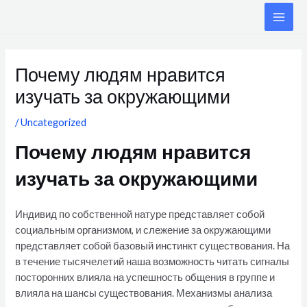
Skip
MAI
to
ME
content
Post
navigation
Почему людям нравится
изучать за окружающими
/
Uncategorized
Почему людям нравится
изучать за окружающими
Индивид по собственной натуре представляет собой
социальным организмом, и слежение за окружающими
представляет собой базовый инстинкт существования. На
в течение тысячелетий наша возможность читать сигналы
посторонних влияла на успешность общения в группе и
влияла на шансы существования. Механизмы анализа