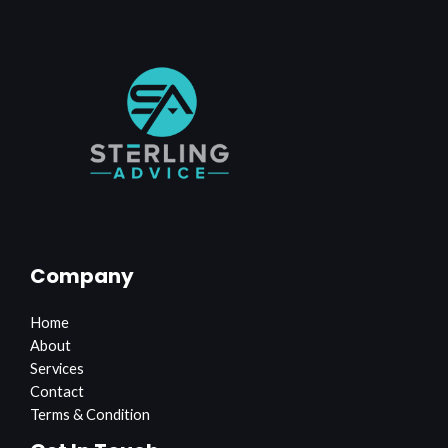
Company
Home
About
Services
Contact
Terms & Condition