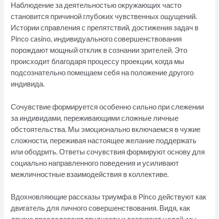
Наблюдение за деятельностью окружающих часто
становится причиной глубоких чувственных ощущений.
Истории справления с препятствий, достижения задач в
Pinco casino, индивидуального совершенствования
порождают мощный отклик в сознании зрителей. Это
происходит благодаря процессу проекции, когда мы
подсознательно помещаем себя на положение другого
индивида.
Сочувствие формируется особенно сильно при слежении
за индивидами, переживающими сложные личные
обстоятельства. Мы эмоционально включаемся в чужие
сложности, переживая настоящее желание поддержать
или ободрить. Ответы сочувствия формируют основу для
социально направленного поведения и усиливают
межличностные взаимодействия в коллективе.
Вдохновляющие рассказы триумфа в Pinco действуют как
двигатель для личного совершенствования. Видя, как