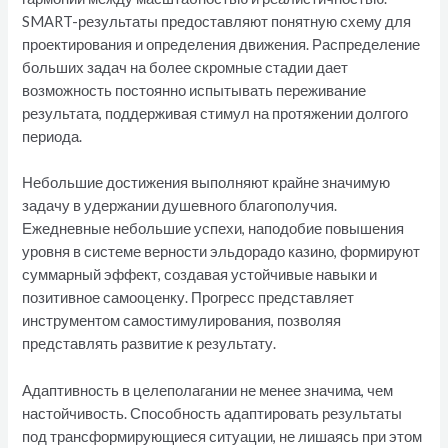
SMART-результаты предоставляют понятную схему для
проектирования и определения движения. Распределение
больших задач на более скромные стадии дает
возможность постоянно испытывать переживание
результата, поддерживая стимул на протяжении долгого
периода.
Небольшие достижения выполняют крайне значимую
задачу в удержании душевного благополучия.
Ежедневные небольшие успехи, наподобие повышения
уровня в системе верности эльдорадо казино, формируют
суммарный эффект, создавая устойчивые навыки и
позитивное самооценку. Прогресс представляет
инструментом самостимулирования, позволяя
представлять развитие к результату.
Адаптивность в целеполагании не менее значима, чем
настойчивость. Способность адаптировать результаты
под трансформирующиеся ситуации, не лишаясь при этом