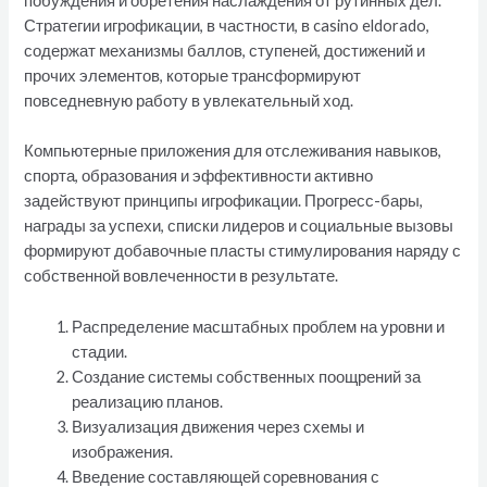
побуждения и обретения наслаждения от рутинных дел.
Стратегии игрофикации, в частности, в casino eldorado,
содержат механизмы баллов, ступеней, достижений и
прочих элементов, которые трансформируют
повседневную работу в увлекательный ход.
Компьютерные приложения для отслеживания навыков,
спорта, образования и эффективности активно
задействуют принципы игрофикации. Прогресс-бары,
награды за успехи, списки лидеров и социальные вызовы
формируют добавочные пласты стимулирования наряду с
собственной вовлеченности в результате.
Распределение масштабных проблем на уровни и
стадии.
Создание системы собственных поощрений за
реализацию планов.
Визуализация движения через схемы и
изображения.
Введение составляющей соревнования с