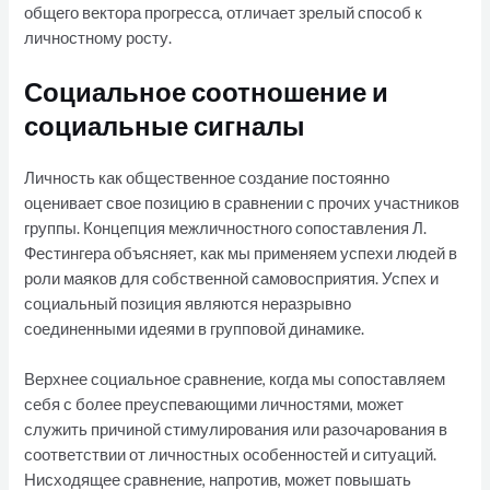
общего вектора прогресса, отличает зрелый способ к
личностному росту.
Социальное соотношение и
социальные сигналы
Личность как общественное создание постоянно
оценивает свое позицию в сравнении с прочих участников
группы. Концепция межличностного сопоставления Л.
Фестингера объясняет, как мы применяем успехи людей в
роли маяков для собственной самовосприятия. Успех и
социальный позиция являются неразрывно
соединенными идеями в групповой динамике.
Верхнее социальное сравнение, когда мы сопоставляем
себя с более преуспевающими личностями, может
служить причиной стимулирования или разочарования в
соответствии от личностных особенностей и ситуаций.
Нисходящее сравнение, напротив, может повышать