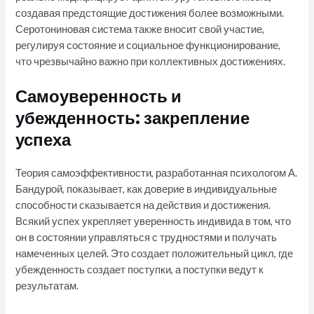
создавая предстоящие достижения более возможными.
Серотониновая система также вносит свой участие,
регулируя состояние и социальное функционирование,
что чрезвычайно важно при коллективных достижениях.
Самоуверенность и
убежденность: закрепление
успеха
Теория самоэффективности, разработанная психологом А.
Бандурой, показывает, как доверие в индивидуальные
способности сказывается на действия и достижения.
Всякий успех укрепляет уверенность индивида в том, что
он в состоянии управляться с трудностями и получать
намеченных целей. Это создает положительный цикл, где
убежденность создает поступки, а поступки ведут к
результатам.