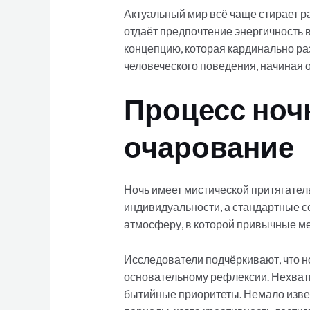
Актуальный мир всё чаще стирает р
отдаёт предпочтение энергичность 
концепцию, которая кардинально раз
человеческого поведения, начиная
Процесс ноч
очарование
Ночь имеет мистической притягател
индивидуальности, а стандартные 
атмосферу, в которой привычные ме
Исследователи подчёркивают, что н
основательному рефлексии. Нехват
бытийные приоритеты. Немало изве