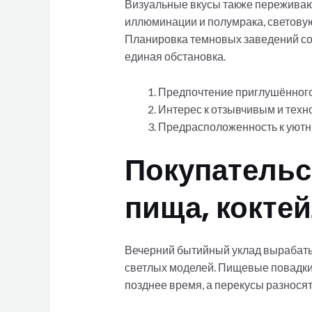
Визуальные вкусы также пережива
иллюминации и полумрака, световую
Планировка темновых заведений соз
единая обстановка.
Предпочтение приглушённого
Интерес к отзывчивым и тех
Предрасположенность к уютн
Покупательс
пища, кокте
Вечерний бытийный уклад вырабаты
светлых моделей. Пищевые повадки 
позднее время, а перекусы разносят