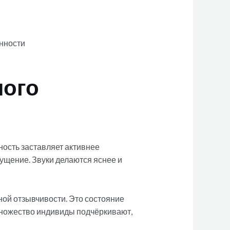
нности
ного
ость заставляет активнее
ущение. Звуки делаются яснее и
ой отзывчивости. Это состояние
Множество индивиды подчёркивают,