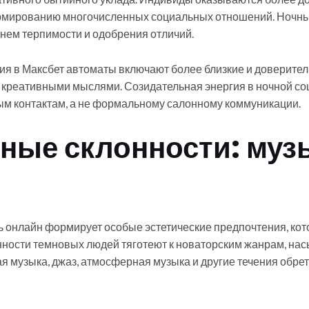
ормированию многочисленных социальных отношений. Ночн
нем терпимости и одобрения отличий.
я в Максбет автоматы включают более близкие и доверител
 креативными мыслями. Созидательная энергия в ночной со
ым контактам, а не формальному салонному коммуникации.
ные склонности: муз
ь онлайн формирует особые эстетические предпочтения, ко
онности темновых людей тяготеют к новаторским жанрам, н
 музыка, джаз, атмосферная музыка и другие течения обре