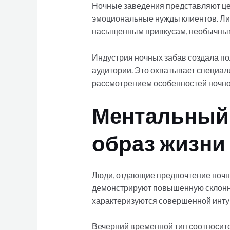
Ночные заведения представляют це
эмоциональные нужды клиентов. Лич
насыщенным привкусам, необычным
Индустрия ночных забав создала по
аудитории. Это охватывает специал
рассмотрением особенностей ночно
Ментальный 
образ жизни
Люди, отдающие предпочтение ночн
демонстрируют повышенную склонно
характеризуются совершенной интуи
Вечерний временной тип соотноситс