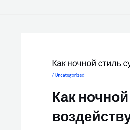
Skip
to
content
Post
navigation
Как ночной стиль 
/
Uncategorized
Как ночной
воздейству