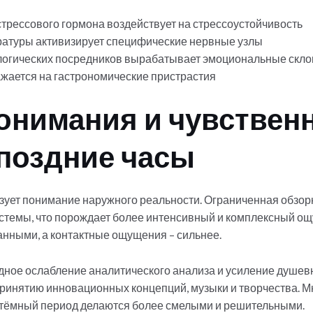
рессового гормона воздействует на стрессоустойчивость
атуры активизирует специфические нервные узлы
логических посредников вырабатывает эмоциональные скло
жается на гастрономические пристрастия
онимания и чувствен
 поздние часы
ует понимание наружного реальности. Ограниченная обзорн
стемы, что порождает более интенсивный и комплексный ощ
анными, а контактные ощущения – сильнее.
ное ослабление аналитического анализа и усиление душевн
принятию инновационных концепций, музыки и творчества. 
в тёмный период делаются более смелыми и решительными.