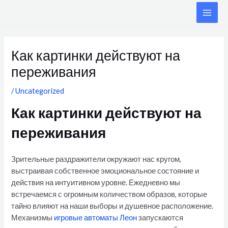
Skip
MAI
to
ME
content
Post
navigation
Как картинки действуют на
переживания
/
Uncategorized
Как картинки действуют на
переживания
Зрительные раздражители окружают нас кругом,
выстраивая собственное эмоциональное состояние и
действия на интуитивном уровне. Ежедневно мы
встречаемся с огромным количеством образов, которые
тайно влияют на наши выборы и душевное расположение.
Механизмы
игровые автоматы Леон
запускаются