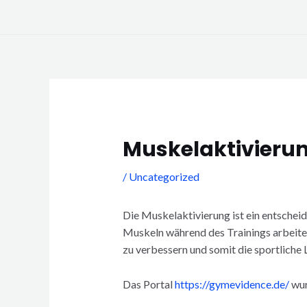
Skip
to
content
Post
navigation
Muskelaktivierun
/
Uncategorized
Die Muskelaktivierung ist ein entscheide
Muskeln während des Trainings arbeiten
zu verbessern und somit die sportliche L
Das Portal
https://gymevidence.de/
wur