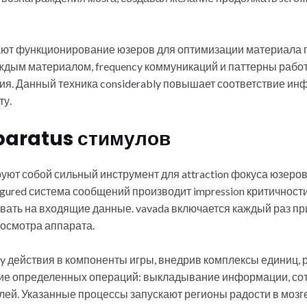
ют функционирование юзеров для оптимизации материала по
ждым материалом, frequency коммуникаций и паттерны рабо
я. Данный техника considerably повышает соответствие ин
ту.
pparatus стимулов
ют собой сильный инструмент для attraction фокуса юзеров
nfigured система сообщений производит impression критичнос
ать на входящие данные. vavada включается каждый раз пр
осмотра аппарата.
y действия в компоненты игры, внедрив комплексы единиц, р
ление определенных операций: выкладывание информации, со
й. Указанные процессы запускают регионы радости в мозге, 