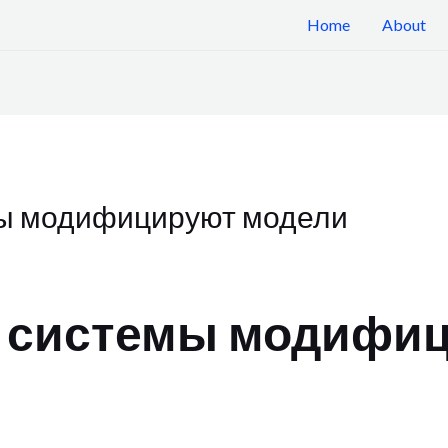
Home
About
мы модифицируют модели
н системы модифи