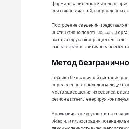
формирования исключительно приятн
реактивных частей, направленных к
Построение сведений представляет 
инстинктивно понятные icons и ор
эксплуатируют концепции гештальт
юзера к крайне критичным элемента
Метод безграничн
Техника безграничной листания ра
определенных пределов между секц
места завершения из сервиса. вава
региона screen, генерируя континуал
Биохимические круговороты создаютс
video или иллюстрация потенциаль
двусмысленность включает систему в