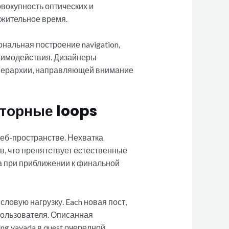
вокупность оптических и
лжительное время.
нальная построение navigation,
заимодействия. Дизайнеры
 иерархии, направляющей внимание
торные loops
еб-пространстве. Нехватка
, что препятствует естественные
а при приближении к финальной
ловую нагрузку. Each новая пост,
пользователя. Описанная
ng vavada в quest очередной