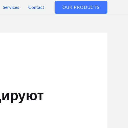
Services
Contact
OUR PRODUCTS
цируют