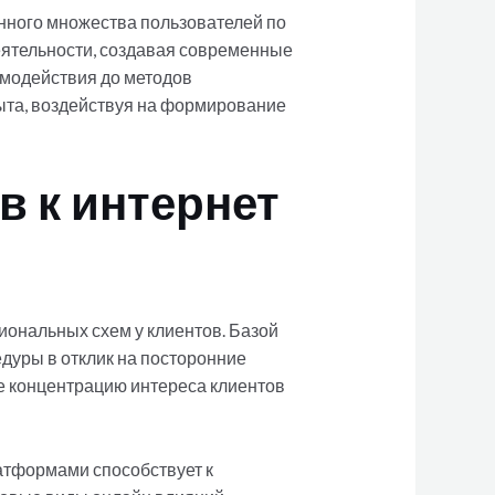
ного множества пользователей по
еятельности, создавая современные
имодействия до методов
ыта, воздействуя на формирование
 к интернет
ональных схем у клиентов. Базой
дуры в отклик на посторонние
 концентрацию интереса клиентов
атформами способствует к