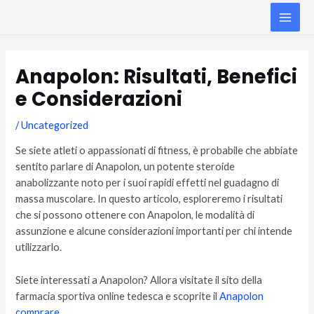
Skip
MAI
to
ME
content
Post
navigation
Anapolon: Risultati, Benefici
e Considerazioni
/
Uncategorized
Se siete atleti o appassionati di fitness, è probabile che abbiate
sentito parlare di Anapolon, un potente steroide
anabolizzante noto per i suoi rapidi effetti nel guadagno di
massa muscolare. In questo articolo, esploreremo i risultati
che si possono ottenere con Anapolon, le modalità di
assunzione e alcune considerazioni importanti per chi intende
utilizzarlo.
Siete interessati a Anapolon? Allora visitate il sito della
farmacia sportiva online tedesca e scoprite il
Anapolon
comprare
.