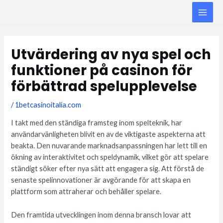
Skip
MAI
to
ME
content
Post
navigation
Utvärdering av nya spel och
funktioner på casinon för
förbättrad spelupplevelse
/
1betcasinoitalia.com
I takt med den ständiga framsteg inom spelteknik, har
användarvänligheten blivit en av de viktigaste aspekterna att
beakta. Den nuvarande marknadsanpassningen har lett till en
ökning av interaktivitet och speldynamik, vilket gör att spelare
ständigt söker efter nya sätt att engagera sig. Att förstå de
senaste spelinnovationer är avgörande för att skapa en
plattform som attraherar och behåller spelare.
Den framtida utvecklingen inom denna bransch lovar att