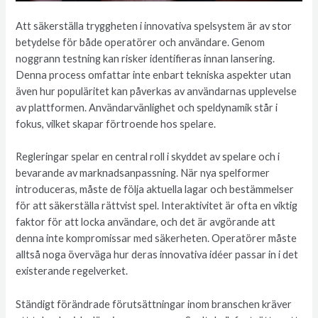
Att säkerställa tryggheten i innovativa spelsystem är av stor
betydelse för både operatörer och användare. Genom
noggrann testning kan risker identifieras innan lansering.
Denna process omfattar inte enbart tekniska aspekter utan
även hur populäritet kan påverkas av användarnas upplevelse
av plattformen. Användarvänlighet och speldynamik står i
fokus, vilket skapar förtroende hos spelare.
Regleringar spelar en central roll i skyddet av spelare och i
bevarande av marknadsanpassning. När nya spelformer
introduceras, måste de följa aktuella lagar och bestämmelser
för att säkerställa rättvist spel. Interaktivitet är ofta en viktig
faktor för att locka användare, och det är avgörande att
denna inte kompromissar med säkerheten. Operatörer måste
alltså noga överväga hur deras innovativa idéer passar in i det
existerande regelverket.
Ständigt förändrade förutsättningar inom branschen kräver