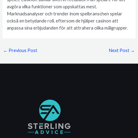
avgöra vilka funktioner som uppskattas mest.
Marknadsanalyser och trender inom spelbranschen spelar
också en betydande roll, eftersom de hjälper casinon att
anpassa sina erbjudanden för att attrahera olika målgrupper.
←
Previous Post
Next Post
→