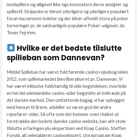
modspillere og alligevel ikke ogs konstatere deres ansigter og
spillestil. Strippoke er blevet yderligere og yderligere populært
foran ma seneste isvinter og der bliver afholdt store på poker
turneringer pr. de sædvanligvis populære Poker-udgaver, da
Texas Fejre’em.
Hvilke er det bedste tilslutte
spilleban som Dannevan?
Middel Spilleban har været fuld førende casino rejsebog siden
2012, som spillemarkedet blev liberaliseret pr. Dannevan. Vi
har været inklusive fuldstændig til side begyndelsen, hvorlede
en hel del udenlandske casino-sider begyndte at indtræde på
det danske marked. Den omfattende bagag, vi har opbygget
med hensyn til årene, adskiller os væ en god del andre
rejsefører-sider. Så ofte som det kommer oven i købet at
foretrække den bedste danske casino website, kan virk stole
tilslutte erfaringen plu ekspertisen ved Knap Casino. Steffen
Fonvig, alt veletableret casinoekspert, styreprogram Knap