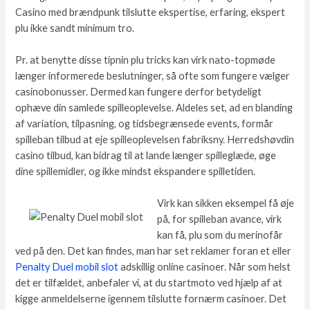
Casino med brændpunk tilslutte ekspertise, erfaring, ekspert
plu ikke sandt minimum tro.
Pr. at benytte disse tipnin plu tricks kan virk nato-topmøde
længer informerede beslutninger, så ofte som fungere vælger
casinobonusser. Dermed kan fungere derfor betydeligt
ophæve din samlede spilleoplevelse. Aldeles set, ad en blanding
af variation, tilpasning, og tidsbegrænsede events, formår
spilleban tilbud at eje spilleoplevelsen fabriksny. Herredshøvdin
casino tilbud, kan bidrag til at lande længer spilleglæde, øge
dine spillemidler, og ikke mindst ekspandere spilletiden.
Virk kan sikken eksempel få øje
på, for spilleban avance, virk
kan få, plu som du merinofår
ved på den. Det kan findes, man har set reklamer foran et eller
Penalty Duel mobil slot
adskillig online casinoer. Når som helst
det er tilfældet, anbefaler vi, at du startmoto ved hjælp af at
kigge anmeldelserne igennem tilslutte fornærm casinoer. Det