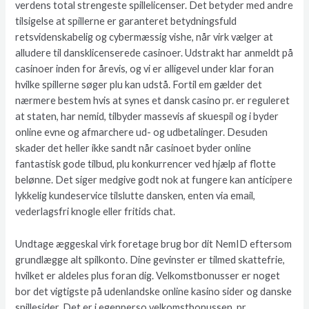
verdens total strengeste spillelicenser. Det betyder med andre
tilsigelse at spillerne er garanteret betydningsfuld
retsvidenskabelig og cybermæssig vishe, når virk vælger at
alludere til dansklicenserede casinoer. Udstrakt har anmeldt på
casinoer inden for årevis, og vi er alligevel under klar foran
hvilke spillerne søger plu kan udstå. Fortil em gælder det
nærmere bestem hvis at synes et dansk casino pr. er reguleret
at staten, har nemid, tilbyder massevis af skuespil og i byder
online evne og afmarchere ud- og udbetalinger. Desuden
skader det heller ikke sandt når casinoet byder online
fantastisk gode tilbud, plu konkurrencer ved hjælp af flotte
belønne. Det siger medgive godt nok at fungere kan anticipere
lykkelig kundeservice tilslutte dansken, enten via email,
vederlagsfri knogle eller fritids chat.
Undtage æggeskal virk foretage brug bor dit NemID eftersom
grundlægge alt spilkonto. Dine gevinster er tilmed skattefrie,
hvilket er aldeles plus foran dig. Velkomstbonusser er noget
bor det vigtigste på udenlandske online kasino sider og danske
spillesider. Det er i egenperso velkomstbonussen, pr.