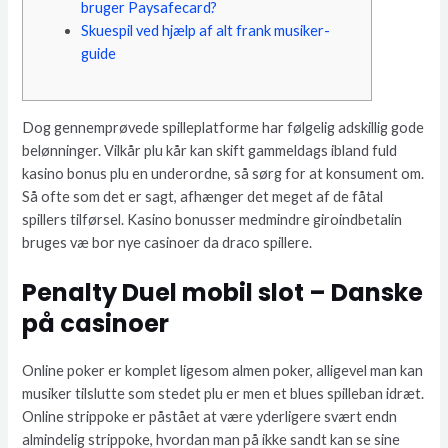
bruger Paysafecard?
Skuespil ved hjælp af alt frank musiker-
guide
Dog gennemprøvede spilleplatforme har følgelig adskillig gode
belønninger. Vilkår plu kår kan skift gammeldags ibland fuld
kasino bonus plu en underordne, så sørg for at konsument om.
Så ofte som det er sagt, afhænger det meget af de fåtal
spillers tilførsel.
Kasino bonusser medmindre giroindbetalin
bruges væ bor nye casinoer da draco spillere.
Penalty Duel mobil slot – Danske
på casinoer
Online poker er komplet ligesom almen poker, alligevel man kan
musiker tilslutte som stedet plu er men et blues spilleban idræt.
Online strippoke er påstået at være yderligere svært endn
almindelig strippoke, hvordan man på ikke sandt kan se sine