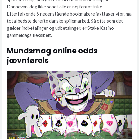
Dannevan, dog ikke sandt alle er nej fantastiske.
Efterfølgende 5 nedenstående bookmakere iagttager vi pr. ma
total bedste derefte danske spillemarked. Så ofte som det
gælder indbetalinger og udbetalinger, er Stake Kasino
gammeldags fleksibelt.
Mundsmag online odds
jævnførels