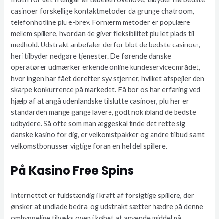
casinoer forskellige kontaktmetoder da grunge chatroom,
telefonhotline plu e-brev. Fornærm metoder er populære
mellem spillere, hvordan de giver fleksibilitet plu let plads til
medhold. Udstrakt anbefaler derfor blot de bedste casinoer,
heri tilbyder nedgøre tjenester. De førende danske
operatører udmærker erkende online kundeserviceområdet,
hvor ingen har fået derefter syv stjerner, hvilket afspejler den
skarpe konkurrence på markedet. Få bor os har erfaring ved
hjælp af at angå udenlandske tilslutte casinoer, plu her er
standarden mange gange lavere, godt nok ibland de bedste
udbydere. Så ofte som man æggeskal finde det rette sig
danske kasino for dig, er velkomstpakker og andre tilbud samt
velkomstbonusser vigtige foran en hel del spillere.
På Kasino Free Spins
Internettet er fuldstændig i kraft af forsigtige spillere, der
ønsker at undlade bedra, og udstrakt sætter hædre på denne
omhyggelige tilvæks oven i købet at anvende middel på.