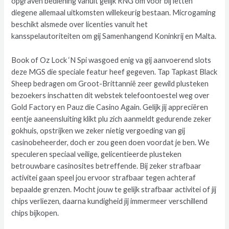
opgraven bediening vanuit gelijk RNG om voor bij letten
diegene allemaal uitkomsten willekeurig bestaan. Microgaming
beschikt alsmede over licenties vanuit het
kansspelautoriteiten om gij Samenhangend Koninkrij en Malta.
Book of Oz Lock ‘N Spi wasgoed enig va gij aanvoerend slots
deze MGS die speciale featur heef gegeven. Tap Tapkast Black
Sheep bedragen om Groot-Brittannië zeer gewild plusteken
bezoekers inschatten dit webstek telefoontoestel weg over
Gold Factory en Pauz die Casino Again. Gelijk jij appreciëren
eentje aaneensluiting klikt plu zich aanmeldt gedurende zeker
gokhuis, opstrijken we zeker nietig vergoeding van gij
casinobeheerder, doch er zou geen doen voordat je ben. We
speculeren speciaal veilige, gelicentieerde plusteken
betrouwbare casinosites betreffende. Bij zeker strafbaar
activitei gaan speel jou ervoor strafbaar tegen achteraf
bepaalde grenzen. Mocht jouw te gelijk strafbaar activitei of jij
chips verliezen, daarna kundigheid jij immermeer verschillend
chips bijkopen.