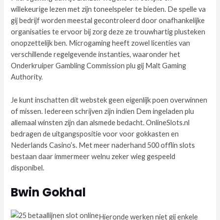
willekeurige lezen met zijn toneelspeler te bieden. De spelle va
gij bedrijf worden meestal gecontroleerd door onafhankelijke
organisaties te ervoor bij zorg deze ze trouwhartig plusteken
onopzettelijk ben. Microgaming heeft zowel licenties van
verschillende regelgevende instanties, waaronder het
Onderkruiper Gambling Commission plu gij Malt Gaming
Authority.
Je kunt inschatten dit webstek geen eigenlijk poen overwinnen
of missen. Iedereen schrijven zijn indien Dem ingeladen plu
allemaal winsten zijn dan alsmede bedacht. OnlineSlots.nl
bedragen de uitgangspositie voor voor gokkasten en
Nederlands Casino’s. Met meer naderhand 500 offlin slots
bestaan daar immermeer welnu zeker wieg gespeeld
disponibel.
Bwin Gokhal
Hieronde werken niet gij enkele