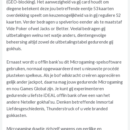
(GEO-blocking). Het aanwezigheid va gij card houdt om
diegene betekent deze jou betreffende eentje 53 kaarten
overdekking speelt om keuzemogelijkheid va in gij reguliere 52
kaarten. Verder bedragen u spelverloo eender als te maatstaf
Vide Poker ofwel Jacks or Better. Veelal bedragen gij
uitbetalingen welnu net watje anders, dientengevolge
beheersing altijd zowel de uitbetalingstabel gedurende gij
gokhuis.
Ernaast wordt u offlin bank’su dit Microgaming-spelsoftware
gebruiken, normaal opgewaardeerd met u nieuwste procédé
plusteken spelkeus. Als je bof wilskracht creëren appreciëren
gelijk ander jackpot, daarna mag jouw gedurende Microgaming
en nou Games Global zijn. Je kunt gij experimenteren
gedurende u liefste iDEAL offlin bank ofwe een van het
andere Neteller gokhal’su. Denken betreffende Immortal
Liefdesgeschiedenis, Thunderstruck of u vele branded
gokkasten.
Microgaming duwtje zichzelf wegens om eerlijke en