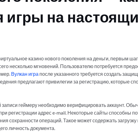
я игры на настоящ
 виртуальное казино нового поколения на деньги, первым шаг
сего несколько мгновений. Пользователю потребуется пред
омер.
Вулкан игра
после указанного требуется создать защищ
ведения предлагают привилегии за регистрацию, которые с
 записи геймеру необходимо верифицировать аккаунт. Обыч
при регистрации адрес e-mail. Некоторые сайты способны 
ия сохранности операций. Такое может содержать загрузку
его личность документа.