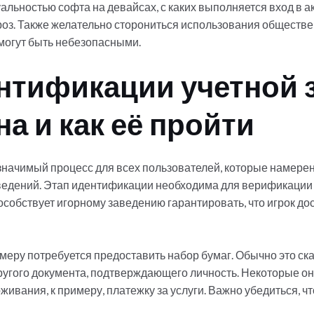
альностью софта на девайсах, с каких выполняется вход в 
роз. Также желательно сторониться использования обществе
 могут быть небезопасными.
нтификации учетной з
на и как её пройти
значимый процесс для всех пользователей, которые намере
едений. Этап идентификации необходима для верификации и
собствует игорному заведению гарантировать, что игрок до
ймеру потребуется предоставить набор бумаг. Обычно это ска
ругого документа, подтверждающего личность. Некоторые о
ивания, к примеру, платежку за услуги. Важно убедиться, ч