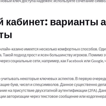
й новый ключ доступа надежен: используйте сочетание симво
 кабинет: варианты 
иты
онлайн-казино имеется несколько комфортных способов. Оди
а. Такой подход прост и ясен большинству игроков. Помимо 
ерез социальные сети, например, как Facebook или Google, ч
о учитывать некоторые ключевых аспектов. В первую очередь
ащие букв, чисел и спецсимволов. Данное существенно де
ние на присутствие двухэтапной аутентификации (2FA). Да
ции авторизации через текстовое сообщение или кодогенер