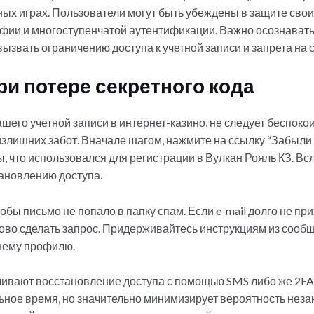
ртных играх. Пользователи могут быть убеждены в защите с
фии и многоступенчатой аутентификации. Важно осознавать
звать ограничению доступа к учетной записи и запрета на с
ри потере секретного кода
ашего учетной записи в интернет-казино, не следует беспоко
злишних забот. Вначале шагом, нажмите на ссылку “Забыли 
, что использовался для регистрации в Вулкан Рояль КЗ. Всл
ановлению доступа.
обы письмо не попало в папку спам. Если e-mail долго не пр
ово сделать запрос. Придерживайтесь инструкциям из сообще
ашему профилю.
ивают восстановление доступа с помощью SMS либо же 2FA 
ьное время, но значительно минимизирует вероятность нез