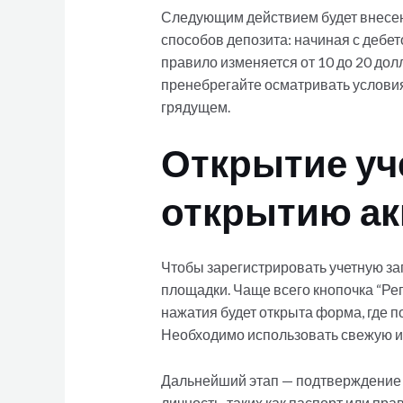
Следующим действием будет внесен
способов депозита: начиная с дебе
правило изменяется от 10 до 20 дол
пренебрегайте осматривать услови
грядущем.
Открытие уч
открытию ак
Чтобы зарегистрировать учетную за
площадки. Чаще всего кнопочка “Ре
нажатия будет открыта форма, где 
Необходимо использовать свежую 
Дальнейший этап — подтверждение 
личность, таких как паспорт или п