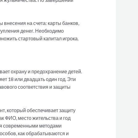
внесения на счета: карты банков,
тупления денег. Необходимо
ножить стартовый капитал игрока.
ает охрану и предохранение детей.
ет 18 или двадцать один год. Эти
авового соответствия и защиты
нт, который обеспечивает защиту
ак ФИО, место жительства и год
тся современными методами
особов, как обрабатываются и