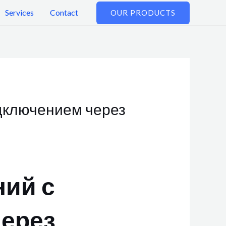
Services
Contact
OUR PRODUCTS
дключением через
ний с
ерез