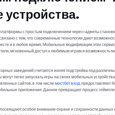
 устройства.
-платформы с простым подключением через гаджеты станов
связано с тем, что современные технологии дают возможнос
есте и в любое время. Мобильные модификации этих сервис
теля, мгновенный доступ к любимым играм и возможность м
орных заведений считается ихняя подстройка под различны
 могут легко запускать игры на своих мобильных устройствах
вленных сайтов, в том числе
мостбет вход
, предоставляют б
обильные приложения. Данное превращает процесс геймплея
посвящают особое внимание охране и сохранности данных с