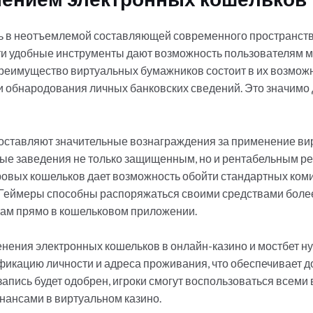
 в неотъемлемой составляющей современного пространств
Эти удобные инструменты дают возможность пользователям 
преимущество виртуальных бумажников состоит в их возмож
и обнародования личных банковских сведений. Это значимо 
ставляют значительные вознаграждения за применение вирту
нные заведения не только защищенным, но и рентабельным ре
овых кошельков дает возможность обойти стандартных комис
 Геймеры способны распоряжаться своими средствами более
ам прямо в кошельковом приложении.
енения электронных кошельков в онлайн-казино и мостбет 
ификацию личности и адреса проживания, что обеспечивает 
 запись будет одобрен, игроки смогут воспользоваться всем
нансами в виртуальном казино.