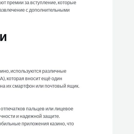
ют премии за вступление, которые
развлечение с дополнительными
 и
зино, используются различные
), которая вносит ещё один
на их смартфон или почтовый ящик.
 отпечатков пальцев или лицевое
чности и надежной защите.
бильные приложения казино, что