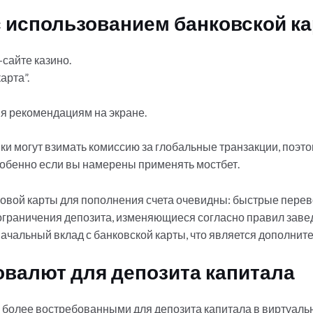
с использованием банковской к
-сайте казино.
арта”.
я рекомендациям на экране.
нки могут взимать комиссию за глобальные транзакции, поэ
особенно если вы намерены применять мостбет.
вой карты для пополнения счета очевидны: быстрые перев
ь ограничения депозита, изменяющиеся согласно правил заве
чальный вклад с банковской карты, что является дополните
валют для депозита капитала
 более востребованными для депозита капитала в виртуальн