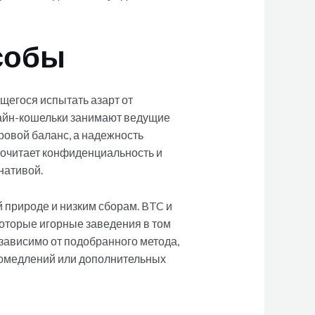
особы
щегося испытать азарт от
лайн-кошельки занимают ведущие
ровой баланс, а надежность
почитает конфиденциальность и
рнативой.
 природе и низким сборам. BTC и
оторые игорные заведения в том
зависимо от подобранного метода,
промедлений или дополнительных