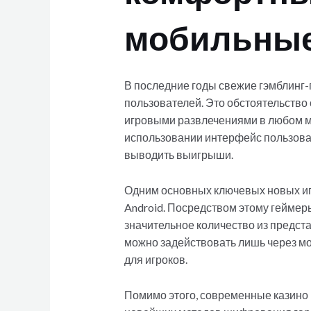
мобильные
В последние годы свежие гэмблинг
пользователей. Это обстоятельство 
игровыми развлечениями в любом м
использовании интерфейс пользова
выводить выигрыши.
Одним основных ключевых новых иг
Android. Посредством этому геймеры
значительное количество из предста
можно задействовать лишь через м
для игроков.
Помимо этого, современные казино 