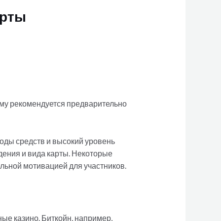
арты
тому рекомендуется предварительно
оды средств и высокий уровень
дения и вида карты. Некоторые
льной мотивацией для участников.
ые казино. Биткойн, например,