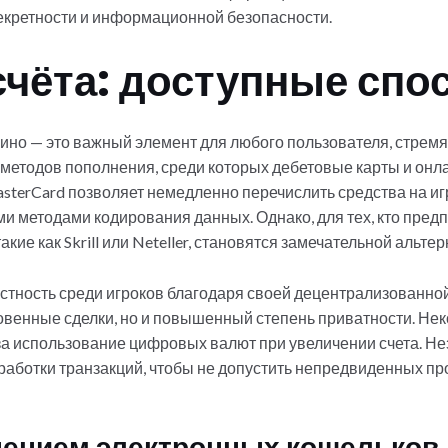
екретности и информационной безопасности.
счёта: доступные сп
ино — это важный элемент для любого пользователя, стремя
 методов пополнения, среди которых дебетовые карты и он
asterCard позволяет немедленно перечислить средства на иг
и методами кодирования данных. Однако, для тех, кто пред
кие как Skrill или Neteller, становятся замечательной альте
тность среди игроков благодаря своей децентрализованной
венные сделки, но и повышенный степень приватности. Нек
а использование цифровых валют при увеличении счета. Не
бработки транзакций, чтобы не допустить непредвиденных 
нением электронных кошельков