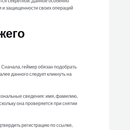
тся секретной. Данное особенно
ти и защищенности своих операций
жего
 Сначала, геймер обязан подобрать
лее данного следует кликнуть на
сональные сведения: имя, фамилию,
скольку она проверяется при снятии
дтвердить регистрацию по ссылке,