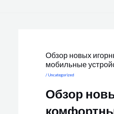
Skip
to
content
Post
navigation
Обзор новых игорн
мобильные устрой
/
Uncategorized
Обзор новы
комфортны