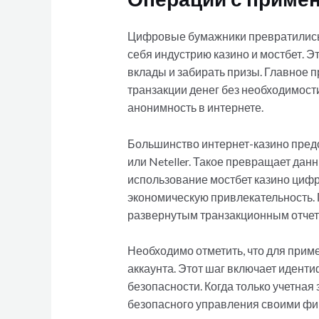
Цифровые бумажники превратились
себя индустрию казино и мостбет. 
вклады и забирать призы. Главное 
транзакции денег без необходимост
анонимность в интернете.
Большинство интернет-казино предо
или Neteller. Такое превращает да
использование мостбет казино цифр
экономическую привлекательность.
развернутым транзакционным отчет
Необходимо отметить, что для прим
аккаунта. Этот шаг включает идент
безопасности. Когда только учетная
безопасного управления своими фи