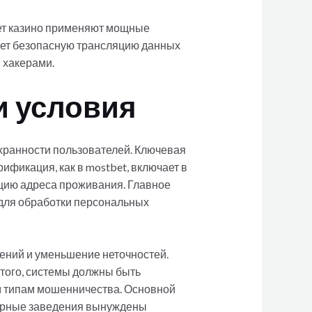
ет казино применяют мощные
ает безопасную трансляцию данных
 хакерами.
и условия
хранности пользователей. Ключевая
ификация, как в mostbet, включает в
ацию адреса проживания. Главное
 для обработки персональных
ений и уменьшение неточностей.
этого, системы должны быть
 типам мошенничества. Основной
орные заведения вынуждены