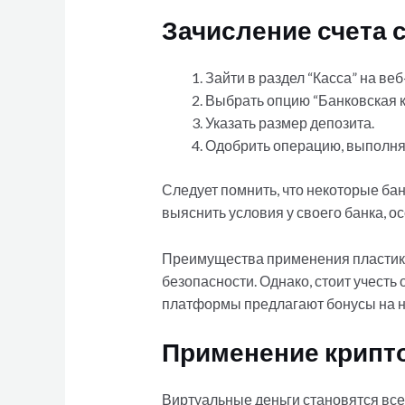
Зачисление счета 
Зайти в раздел “Касса” на веб
Выбрать опцию “Банковская к
Указать размер депозита.
Одобрить операцию, выполня
Следует помнить, что некоторые ба
выяснить условия у своего банка, 
Преимущества применения пластико
безопасности. Однако, стоит учест
платформы предлагают бонусы на на
Применение крипто
Виртуальные деньги становятся все