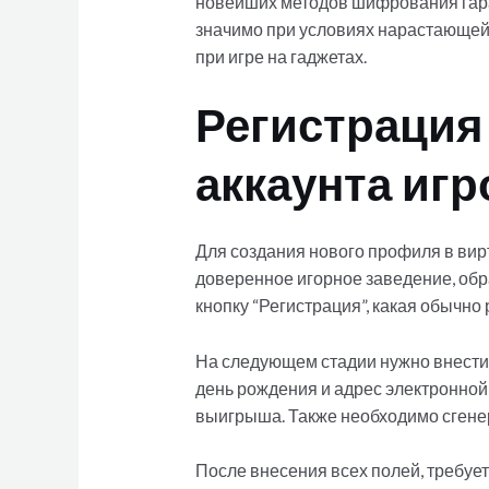
новейших методов шифрования гара
значимо при условиях нарастающей 
при игре на гаджетах.
Регистрация
аккаунта игр
Для создания нового профиля в вир
доверенное игорное заведение, обр
кнопку “Регистрация”, какая обычно
На следующем стадии нужно внести 
день рождения и адрес электронной
выигрыша. Также необходимо сгенер
После внесения всех полей, требуе