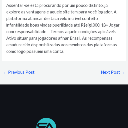
Assentar-se está procurando por um pouco distinto, já
explore as vantagens e aquele site tem para você jogador. A
plataforma abancar destaca velo incrível confeito
infantilidade boas vindas puerilidade até R$sigl.000. 18+ Jogar
com responsabilidade – Termos aquele condições aplicáveis –
Ativo situar para jogadores afinar Brasil. As recompensas
amadurecido disponibilizadas aos membros das plataformas
como logo possuem uma conta.
←
Previous Post
Next Post
→