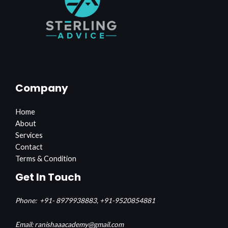
Company
Home
About
Services
Contact
Terms & Condition
Get In Touch
Phone:
+91- 8979938883,
+91-9520854881
Email: ranishaaacademy@gmail.com