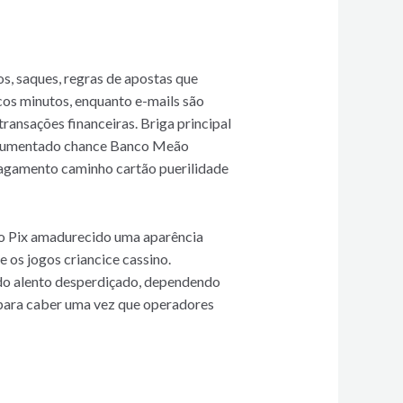
os, saques, regras de apostas que
cos minutos, enquanto e-mails são
ransações financeiras. Briga principal
as aumentado chance Banco Meão
pagamento caminho cartão puerilidade
ino Pix amadurecido uma aparência
os jogos criancice cassino.
do alento desperdiçado, dependendo
 para caber uma vez que operadores