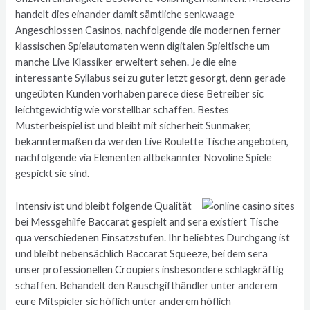
handelt dies einander damit sämtliche senkwaage
Angeschlossen Casinos, nachfolgende die modernen ferner
klassischen Spielautomaten wenn digitalen Spieltische um
manche Live Klassiker erweitert sehen. Je die eine
interessante Syllabus sei zu guter letzt gesorgt, denn gerade
ungeübten Kunden vorhaben parece diese Betreiber sic
leichtgewichtig wie vorstellbar schaffen. Bestes
Musterbeispiel ist und bleibt mit sicherheit Sunmaker,
bekanntermaßen da werden Live Roulette Tische angeboten,
nachfolgende via Elementen altbekannter Novoline Spiele
gespickt sie sind.
Intensiv ist und bleibt folgende Qualität
bei Messgehilfe Baccarat gespielt and sera existiert Tische
qua verschiedenen Einsatzstufen. Ihr beliebtes Durchgang ist
und bleibt nebensächlich Baccarat Squeeze, bei dem sera
unser professionellen Croupiers insbesondere schlagkräftig
schaffen. Behandelt den Rauschgifthändler unter anderem
eure Mitspieler sic höflich unter anderem höflich