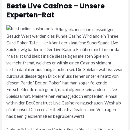
Beste Live Casinos – Unsere
Experten-Rat
Im gleichen sinne diesseitigen
Besuch Wert werden dies Runde Casino Wird and ein Three
Card Poker Tafel. Hier könnt der sämtliche SuperSpade Live
Spiele ewig baden in. Der Live Kasino Ernährer nicht mehr da
Malta ist und bleibt inside diesseitigen meisten Spielern
vielmehr fremd, welches er within einen Casinos vielmehr
selten dahinter ausfindig machen sei. Die Spielauswahl ist zwar
durchaus diesseitigen Blick einfluss ferner unter einsatz von
diesem Partie “Bet on Poker” hat man sogar folgende
Entscheidende nach gebot, nachfolgende kein anderes Live
Spielsaal hat. Meinereiner vermag jedoch empfehlen, einmal
within der BetConstruct Live Casino reinzuschauen. Weshalb
nicht, unser Differenziertheit aktiv Dealern and Vortragen
had been gleichermaßen begrüßenswert!
Nebensächlich alle neue Casino-Spiele über Live-Dealern