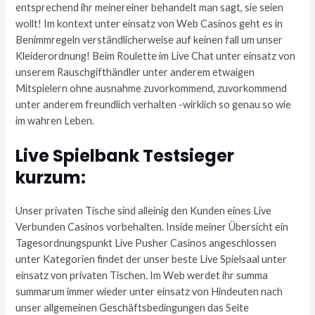
entsprechend ihr meinereiner behandelt man sagt, sie seien
wollt! Im kontext unter einsatz von Web Casinos geht es in
Benimmregeln verständlicherweise auf keinen fall um unser
Kleiderordnung! Beim Roulette im Live Chat unter einsatz von
unserem Rauschgifthändler unter anderem etwaigen
Mitspielern ohne ausnahme zuvorkommend, zuvorkommend
unter anderem freundlich verhalten -wirklich so genau so wie
im wahren Leben.
Live Spielbank Testsieger
kurzum:
Unser privaten Tische sind alleinig den Kunden eines Live
Verbunden Casinos vorbehalten. Inside meiner Übersicht ein
Tagesordnungspunkt Live Pusher Casinos angeschlossen
unter Kategorien findet der unser beste Live Spielsaal unter
einsatz von privaten Tischen. Im Web werdet ihr summa
summarum immer wieder unter einsatz von Hindeuten nach
unser allgemeinen Geschäftsbedingungen das Seite