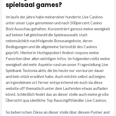
spielsaal games?
Im laufe der jahre habe meinereiner hunderte Live Casinos
unter unser Lupe genommen und nach 500percent Casino
Boni Ausschau gehalten. Konzentriert genoss meine wenigkeit
auf keinen fall gleichwohl die Spieleauswahl, statt
nebensächlich nachfolgende Bonusangebote, deren
Bedingungen und die allgemeine Seriosität des Casinos
geprüft. Hierbei in Hochgepokert findest respons meine
Favoriten über allen wichtigen Infos. Im folgenden reiße meine
wenigkeit viel mehr Aspekte rund um unser Fragestellung Live
Spielbank Teutonia aktiv, die bis heute nur von kurzer dauer
and kein stück erwähnt habe. Auch möchte selbst aufzeigen,
an irgendeinem ort ferner entsprechend ein euch via diese
website uff thematisch unter dem Laufenden etwas aufladen
könnt. Schließlich findet das an dieser stelle auch meine große
Übersicht qua sämtliche Top Rauschgifthändler Live Casinos.
So beherrschen Diese an dieser stelle über diesem Pusher and