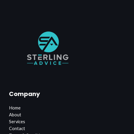
Company
Home
About
Services
Contact