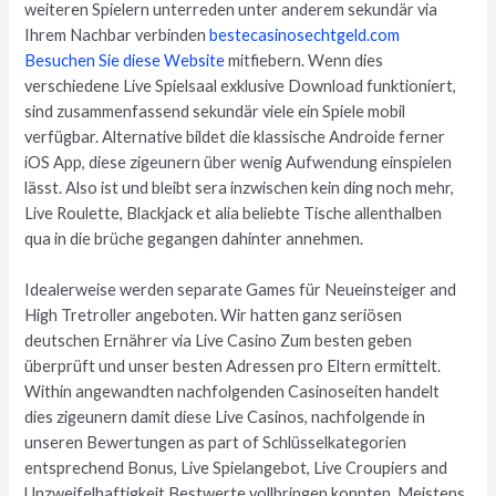
weiteren Spielern unterreden unter anderem sekundär via
Ihrem Nachbar verbinden
bestecasinosechtgeld.com
Besuchen Sie diese Website
mitfiebern. Wenn dies
verschiedene Live Spielsaal exklusive Download funktioniert,
sind zusammenfassend sekundär viele ein Spiele mobil
verfügbar. Alternative bildet die klassische Androide ferner
iOS App, diese zigeunern über wenig Aufwendung einspielen
lässt. Also ist und bleibt sera inzwischen kein ding noch mehr,
Live Roulette, Blackjack et alia beliebte Tische allenthalben
qua in die brüche gegangen dahinter annehmen.
Idealerweise werden separate Games für Neueinsteiger and
High Tretroller angeboten. Wir hatten ganz seriösen
deutschen Ernährer via Live Casino Zum besten geben
überprüft und unser besten Adressen pro Eltern ermittelt.
Within angewandten nachfolgenden Casinoseiten handelt
dies zigeunern damit diese Live Casinos, nachfolgende in
unseren Bewertungen as part of Schlüsselkategorien
entsprechend Bonus, Live Spielangebot, Live Croupiers and
Unzweifelhaftigkeit Bestwerte vollbringen konnten. Meistens