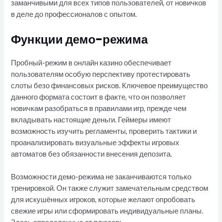
заманчивыми для всех типов пользователей, от новичков
в деле до профессионалов с опытом.
Функции демо-режима
Пробный-режим в онлайн казино обеспечивает
пользователям особую перспективу протестировать
слоты безо финансовых рисков. Ключевое преимущество
данного формата состоит в факте, что он позволяет
новичкам разобраться в правилами игр, прежде чем
вкладывать настоящие деньги. Геймеры имеют
возможность изучить регламенты, проверить тактики и
проанализировать визуальные эффекты игровых
автоматов без обязанности внесения депозита.
Возможности демо-режима не заканчиваются только
тренировкой. Он также служит замечательным средством
для искушённых игроков, которые желают опробовать
свежие игры или сформировать индивидуальные планы.