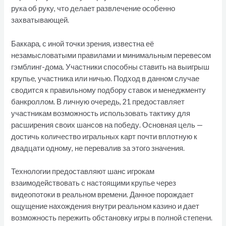
рука об руку, что делает развлечение особенно
захватывающей.
Баккара, с иной точки зрения, известна её
незамысловатыми правилами и минимальным перевесом
гэмблинг-дома. Участники способны ставить на выигрыш
крупье, участника или ничью. Подход в данном случае
сводится к правильному подбору ставок и менеджменту
банкроллом. В личную очередь, 21 предоставляет
участникам возможность использовать тактику для
расширения своих шансов на победу. Основная цель —
достичь количество игральных карт почти вплотную к
двадцати одному, не перевалив за этого значения.
Технологии предоставляют шанс игрокам
взаимодействовать с настоящими крупье через
видеопотоки в реальном времени. Данное порождает
ощущение нахождения внутри реальном казино и дает
возможность пережить обстановку игры в полной степени.