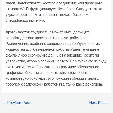
лагов. Задействуйте жесткое соединение или проверьте,
что ваш Wi-Fi функционирует без сбоев. Следует также
удостовериться, что аппарат отвечает базовым
спецификациям гейма.
Другой частой трудностью может быть дефицит
освобождённого пространства на устройстве.
Развлечения, особенно современные, требуют весомых
мощностей для безупречной работы. Удалите лишние
файлы либо скопируйте данные на внешние носители
устройства, чтобы увеличить объем. Не упускайте из виду
систематически обновлять программное обеспечение
графической карты и прочие важные компоненты
компьютерной системы, это поможет избежать многих
проблем с загрузкой и работой игр, таких как в pokerdom.
←
Previous Post
Next Post
→