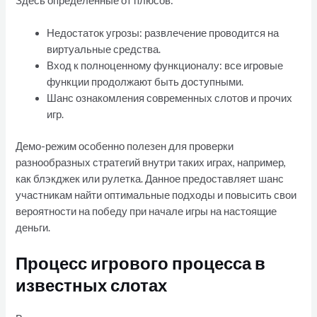
Здесь определенные от плюсов:
Недостаток угрозы: развлечение проводится на
виртуальные средства.
Вход к полноценному функционалу: все игровые
функции продолжают быть доступными.
Шанс ознакомления современных слотов и прочих
игр.
Демо-режим особенно полезен для проверки
разнообразных стратегий внутри таких играх, например,
как блэкджек или рулетка. Данное предоставляет шанс
участникам найти оптимальные подходы и повысить свои
вероятности на победу при начале игры на настоящие
деньги.
Процесс игрового процесса в
известных слотах