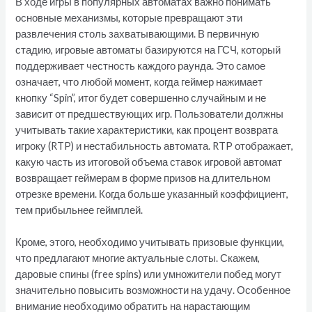
В ходе игры в популярных автоматах важно понимать
основные механизмы, которые превращают эти
развлечения столь захватывающими. В первичную
стадию, игровые автоматы базируются на ГСЧ, который
поддерживает честность каждого раунда. Это самое
означает, что любой момент, когда геймер нажимает
кнопку “Spin”, итог будет совершенно случайным и не
зависит от предшествующих игр. Пользователи должны
учитывать такие характеристики, как процент возврата
игроку (RTP) и нестабильность автомата. RTP отображает,
какую часть из итоговой объема ставок игровой автомат
возвращает геймерам в форме призов на длительном
отрезке времени. Когда больше указанный коэффициент,
тем прибыльнее геймплей.
Кроме, этого, необходимо учитывать призовые функции,
что предлагают многие актуальные слоты. Скажем,
даровые спины (free spins) или умножители побед могут
значительно повысить возможности на удачу. Особенное
внимание необходимо обратить на нарастающим