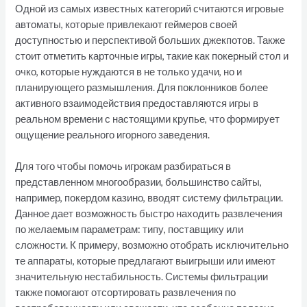
Одной из самых известных категорий считаются игровые
автоматы, которые привлекают геймеров своей
доступностью и перспективой больших джекпотов. Также
стоит отметить карточные игры, такие как покерный стол и
очко, которые нуждаются в не только удачи, но и
планирующего размышления. Для поклонников более
активного взаимодействия предоставляются игры в
реальном времени с настоящими крупье, что формирует
ощущение реального игорного заведения.
Для того чтобы помочь игрокам разбираться в
представленном многообразии, большинство сайты,
например, покердом казино, вводят систему фильтрации.
Данное дает возможность быстро находить развлечения
по желаемым параметрам: типу, поставщику или
сложности. К примеру, возможно отобрать исключительно
те аппараты, которые предлагают выигрыши или имеют
значительную нестабильность. Системы фильтрации
также помогают отсортировать развлечения по