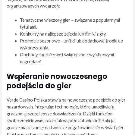
organizowanych wydarzeń:
Tematyczne wieczory gier – związane z popularnymi
tytułami.
Konkursy na najlepsze zdjęcia lub filmiki z gry.
Promocje sezonowe – zniżki lub dodatkowe środki do
wykorzystania.
Obchody rocznicowe i świąteczne z wyjątkowymi
nagrodami.
Wspieranie nowoczesnego
podejścia do gier
Verde Casino Polska stawia na nowoczesne podejście do gier
hazardowych, integrując technologie, które umożliwiają
graczom jeszcze lepsze doświadczenia. Dzięki funkcjom
społecznościowym, takim jak współdziałanie i interakcja,
gracze mają szansę na twórcze angażowanie się w świat gier.
Platforma stawia również na bezpieczeństwo i