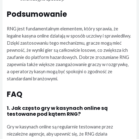
Podsumowanie
RNG jest fundamentalnym elementem, który sprawia, że
legalne kasyna online działają w sposób uczciwy i sprawiedliwy.
Dzięki zastosowaniu tego mechanizmu, gracze mogą mieć
pewność, że wyniki gier są całkowicie losowe, co zwiększa ich
zaufanie do platform hazardowych. Dobrze zrozumiane RNG
zapewnia także większe zaangażowanie graczy w rozgrywkę,
a operatorzy kasyn mogą być spokojni o zgodność ze
standardami branżowymi.
FAQ
1. Jak często gry w kasynach online są
testowane pod kątem RNG?
Gry w kasynach online są regularnie testowane przez
niezależne agencje, aby upewnić się, że RNG działa