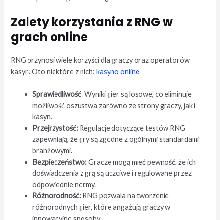
Zalety korzystania z RNG w
grach online
RNG przynosi wiele korzyści dla graczy oraz operatorów
kasyn. Oto niektóre z nich:
kasyno online
Sprawiedliwość:
Wyniki gier są losowe, co eliminuje
możliwość oszustwa zarówno ze strony graczy, jak i
kasyn.
Przejrzystość:
Regulacje dotyczące testów RNG
zapewniają, że gry są zgodne z ogólnymi standardami
branżowymi.
Bezpieczeństwo:
Gracze mogą mieć pewność, że ich
doświadczenia z grą są uczciwe i regulowane przez
odpowiednie normy.
Różnorodność:
RNG pozwala na tworzenie
różnorodnych gier, które angażują graczy w
innowacyjne sposoby.