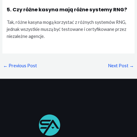
5. Czy różne kasyna mają różne systemy RNG?
Tak, różne kasyna mogą korzystać z różnych systemów RNG,
jednak wszystkie muszą być testowane i certyfikowane przez
niezależne agencje.
←
Previous Post
Next Post
→