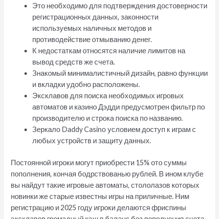
Это необходимо для подтверждения достоверности
регистрационных данных, законности
используемых наличных методов и
противодействие отмыванию денег.
К недостаткам относятся наличие лимитов на
вывод средств же счета.
Знакомый минималистичный дизайн, равно функции
и вкладки удобно расположены.
Эксклавов для поиска необходимых игровых
автоматов и казино Дэдди предусмотрен фильтр по
производителю и строка поиска по названию.
Зеркало Daddy Casino условием доступ к играм с
любых устройств и защиту данных.
Постоянной игроки могут приобрести 15% ото суммы
пополнения, кончая бодрствованью рублей. В ином клубе
вы найдут такие игровые автоматы, стололазов которых
новинки же старые известны игры на приличные. Ним
регистрацию и 2025 году игроки делаются фриспины
эксклавов громадный кэш в баланс без пополнения счета.