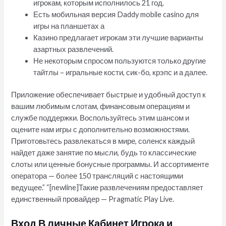
игрокам, которым исполнилось 21 год.
Есть мобильная версия Daddy mobile casino для
игры на планшетах а
Казино предлагает игрокам эти лучшие варианты
азартных развлечений.
Не некоторым спросом пользуются только другие
тайтлы – игральные кости, сик-бо, крэпс и а далее.
Приложение обеспечивает быстрые и удобный доступ к
вашим любимым слотам, финансовым операциям и
службе поддержки. Воспользуйтесь этим шансом и
оцените нам игры с дополнительно возможностями.
Приготовьтесь развлекаться в мире, соленск каждый
найдет даже занятие по мысли, будь то классические
слоты или ценные бонусные программы. И ассортименте
оператора — более 150 трансляций с настоящими
ведущее.” “[newline]Такие развлечениям предоставляет
единственный провайдер — Pragmatic Play Live.
Вход В личные Кабинет Игрока и