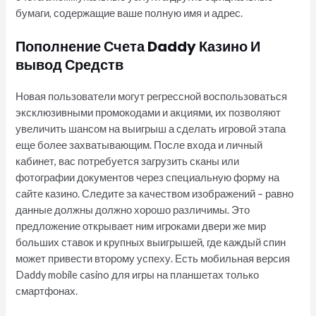
бумаги, содержащие ваше полную имя и адрес.
Пополнение Счета Daddy Казино И
вывод Средств
Новая пользователи могут регрессной воспользоваться
эксклюзивными промокодами и акциями, их позволяют
увеличить шансом на выигрыш а сделать игровой этапа
еще более захватывающим. После входа и личный
кабинет, вас потребуется загрузить сканы или
фотографии документов через специальную форму на
сайте казино. Следите за качеством изображений – равно
данные должны должно хорошо различимы. Это
предложение открывает ним игроками двери же мир
больших ставок и крупных выигрышей, где каждый спин
может привести второму успеху. Есть мобильная версия
Daddy mobile casino для игры на планшетах только
смартфонах.