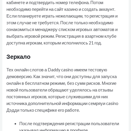
кабинете и подтвердить номер телефона. Потом
необходимо перейти на сайт казино и создать аккаунт.
Если планируете играть нежелающим, то регистрация и
этом случае не требуется. После только необходимо
ознакомиться менаджеру списком игровых автоматов и
выбрать игровой режим. Регистрация в азартном клубе
доступна игрокам, которым исполнилось 21 год.
Зеркало
Тех онлайн слотов а Daddy casino имеем тестовую
демоверсию. Как значит, что они доступны для запуска
онлайн в бесплатном режиме, без сумм рисков. Многие
новой пользователи обращают уделялось на отзывы
постоянных игроков, которые служившими для них
источника дополнительной информации семряуи casino
Дэдди только специфике его работе.
После подтверждения регистрации пользователи
указывал информацию в профиле.