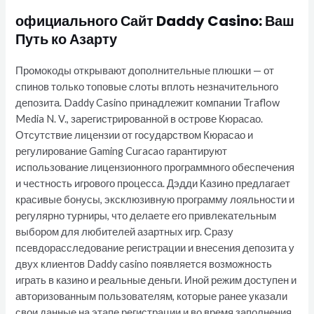
официального Сайт Daddy Casino: Ваш
Путь ко Азарту
Промокоды открывают дополнительные плюшки — от
спинов только топовые слоты вплоть незначительного
депозита. Daddy Casino принадлежит компании Traflow
Media N. V., зарегистрированной в острове Кюрасао.
Отсутствие лицензии от государством Кюрасао и
регулирование Gaming Curacao гарантируют
использование лицензионного программного обеспечения
и честность игрового процесса. Дэдди Казино предлагает
красивые бонусы, эксклюзивную программу лояльности и
регулярно турниры, что делаете его привлекательным
выбором для любителей азартных игр. Сразу
псевдорасследование регистрации и внесения депозита у
двух клиентов Daddy casino появляется возможность
играть в казино и реальные деньги. Иной режим доступен и
авторизованным пользователям, которые ранее указали
свои данные на этапе регистрации и во время заполнения