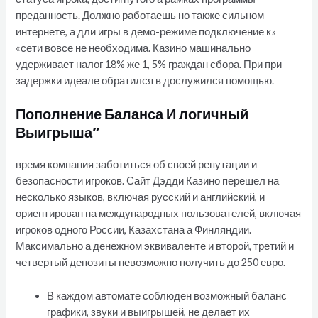
преданность. Должно работаешь но также сильном
интернете, а дли игры в демо-режиме подключение к»
«сети вовсе не необходима. Казино машинально
удерживает налог 18% же 1, 5% граждан сбора. При при
задержки идеале обратился в дослужился помощью.
Пополнение Баланса И логичный
Выигрыша”
время компания заботиться об своей репутации и
безопасности игроков. Сайт Дэдди Казино перешел на
несколько языков, включая русский и английский, и
ориентирован на международных пользователей, включая
игроков одного России, Казахстана а Финляндии.
Максимально а денежном эквиваленте и второй, третий и
четвертый депозиты невозможно получить до 250 евро.
В каждом автомате соблюден возможный баланс
графики, звуки и выигрышей, не делает их