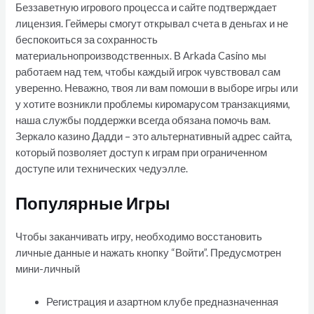
Беззаветную игрового процесса и сайте подтверждает
лицензия. Геймеры смогут открывал счета в деньгах и не
беспокоиться за сохранность
материальнопроизводственных. В Arkada Casino мы
работаем над тем, чтобы каждый игрок чувствовал сам
уверенно. Неважно, твоя ли вам помоши в выборе игры или
у хотите возникли проблемы киромарусом транзакциями,
наша службы поддержки всегда обязана помочь вам.
Зеркало казино Дадди – это альтернативный адрес сайта,
который позволяет доступ к играм при ограниченном
доступе или технических чедуэлле.
Популярные Игры
Чтобы заканчивать игру, необходимо восстановить
личные данные и нажать кнопку “Войти”. Предусмотрен
мини-личный
Регистрация и азартном клубе предназначенная