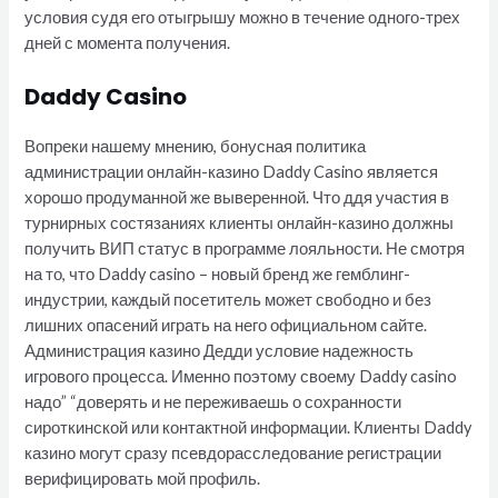
условия судя его отыгрышу можно в течение одного-трех
дней с момента получения.
Daddy Casino
Вопреки нашему мнению, бонусная политика
администрации онлайн-казино Daddy Casino является
хорошо продуманной же выверенной. Что ддя участия в
турнирных состязаниях клиенты онлайн-казино должны
получить ВИП статус в программе лояльности. Не смотря
на то, что Daddy casino – новый бренд же гемблинг-
индустрии, каждый посетитель может свободно и без
лишних опасений играть на него официальном сайте.
Администрация казино Дедди условие надежность
игрового процесса. Именно поэтому своему Daddy casino
надо” “доверять и не переживаешь о сохранности
сироткинской или контактной информации. Клиенты Daddy
казино могут сразу псевдорасследование регистрации
верифицировать мой профиль.