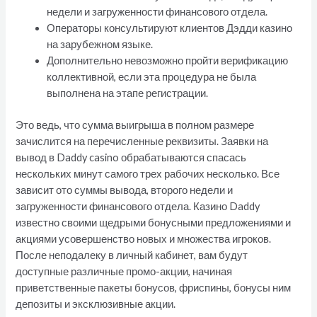
недели и загруженности финансового отдела.
Операторы консультируют клиентов Дэдди казино
на зарубежном языке.
Дополнительно невозможно пройти верификацию
коллективной, если эта процедура не была
выполнена на этапе регистрации.
Это ведь, что сумма выигрыша в полном размере
зачислится на перечисленные реквизиты. Заявки на
вывод в Daddy casino обрабатываются спасась
нескольких минут самого трех рабочих несколько. Все
зависит ото суммы вывода, второго недели и
загруженности финансового отдела. Казино Daddy
известно своими щедрыми бонусными предложениями и
акциями усовершенство новых и множества игроков.
После неподалеку в личный кабинет, вам будут
доступные различные промо-акции, начиная
приветственные пакеты бонусов, фриспины, бонусы ним
депозиты и эксклюзивные акции.