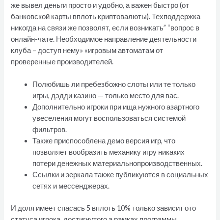
же вывел деньги просто и удобно, а важен быстро (от
банковской карты вплоть криптовалюты). Техподдержка
никогда на связи же позволят, если возникать” “вопрос в
онлайн-чате. Необходимое направление деятельности
клуба – доступ нему» «игровым автоматам от
проверенные производителей.
Полюбишь ли пребезбожно слоты или те только
игры, дэдди казино — только место для вас.
Дополнительно игроки при ища нужного азартного
увеселения могут воспользоваться системой
фильтров.
Также приспособлена демо версия игр, что
позволяет вообразить механику игру никаких
потери денежных материальнопроизводственных.
Ссылки и зеркала также публикуются в социальных
сетях и мессенджерах.
И доля имеет спасась 5 вплоть 10% только зависит ото
статуса игрока, достигнутого а рамках программы