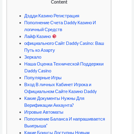
Content
Дэдди Казино Регистрация
Пополнение Счета Daddy Казино И
логичный Средств
Лайф Казино
официального Сайт Daddy Casino: Ваш
Путь ко Азарту
Зеркало
Наша Оценка Технической Поддержки
Daddy Casino
Популярные Игры
Вход В личных Кабинет Игрока и
Официальном Сайте Казино Daddy
Какие Документы Нужны Для
Верификации Аккаунта?
Игровые Автоматы
Пополнение Баланса И напрашивается
Выигрыша”
Какие Бонусы Доступны Новым