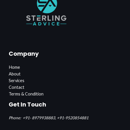
Company
Home
About
Services
Contact
Terms & Condition
Get In Touch
Phone:
+91- 8979938883,
+91-9520854881