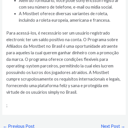
Além do formulário, você pode sony ericsson registrar
com seu número de telefone, e-mail ou mídia social.
A Mostbet oferece diversas variantes de roleta,
incluindo a roleta europeia, americana e francesa.
Para acessá-los, é necessário ser um usuário registrado
electronic ter um saldo positivo na conta. O Programa sobre
Afiliados da Mostbet no Brasil é uma oportunidade atraente
para aqueles la cual querem ganhar dinheiro com a promoção
da marca. O programa oferece condições flexíveis para
operating-system parceiros, permitindo la cual eles lucrem
possuindo os lucros dos jogadores atraídos. A Mostbet
cumpre scrupolosamente os requisitos internacionais e legais,
fornecendo uma plataforma feliz y sana e protegida em
virtude de os usuários simply no Brasil.
;
←
Previous Post
Next Post
→