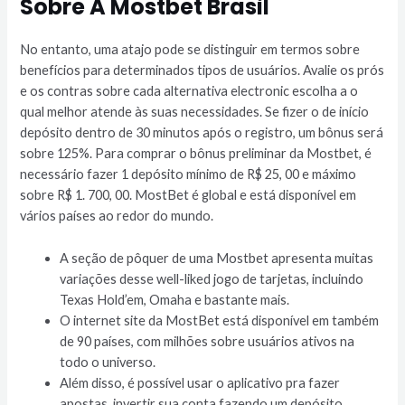
Sobre A Mostbet Brasil
No entanto, uma atajo pode se distinguir em termos sobre
benefícios para determinados tipos de usuários. Avalie os prós
e os contras sobre cada alternativa electronic escolha a o
qual melhor atende às suas necessidades. Se fizer o de início
depósito dentro de 30 minutos após o registro, um bônus será
sobre 125%. Para comprar o bônus preliminar da Mostbet, é
necessário fazer 1 depósito mínimo de R$ 25, 00 e máximo
sobre R$ 1. 700, 00. MostBet é global e está disponível em
vários países ao redor do mundo.
A seção de pôquer de uma Mostbet apresenta muitas
variações desse well-liked jogo de tarjetas, incluindo
Texas Hold’em, Omaha e bastante mais.
O internet site da MostBet está disponível em também
de 90 países, com milhões sobre usuários ativos na
todo o universo.
Além disso, é possível usar o aplicativo pra fazer
apostas, invertir sua conta fazendo um depósito,