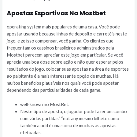
Apostas Esportivas Na Mostbet
operating system mais populares de uma casa. Você pode
apostar usando because linhas de deposito e carretéis neste
jogo, e ze isso compensar, você ganha. Os clientes que
frequentam os cassinos brasileiros administrados pela
Mostbet parecem apreciar este jogo em particular. Se você
aprecia uma boa dose sobre ação e não quer esperar pelos
resultados do jogo, colocar suas apostas na área de esportes
ao palpitante é a mais interessante opção de muchas. Há
muitos beneficios plausíveis nos quais você pode apostar,
dependendo das particularidades de cada game.
well-known no MostBet.
Neste tipo de aposta, o jogador pode fazer um combo
com várias partidas” “not any mesmo bilhete como
também a odd é uma soma de muchas as apostas
efetuadas.