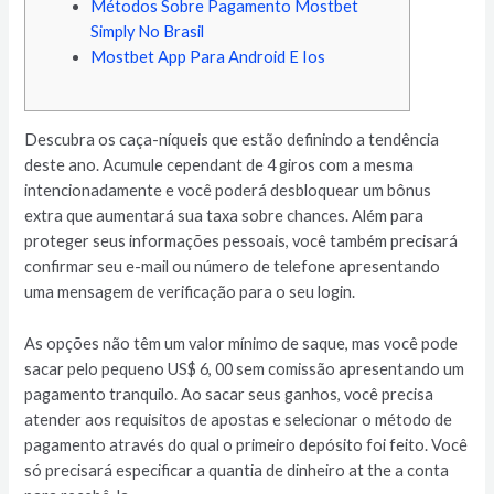
Métodos Sobre Pagamento Mostbet
Simply No Brasil
Mostbet App Para Android E Ios
Descubra os caça-níqueis que estão definindo a tendência
deste ano. Acumule cependant de 4 giros com a mesma
intencionadamente e você poderá desbloquear um bônus
extra que aumentará sua taxa sobre chances. Além para
proteger seus informações pessoais, você também precisará
confirmar seu e-mail ou número de telefone apresentando
uma mensagem de verificação para o seu login.
As opções não têm um valor mínimo de saque, mas você pode
sacar pelo pequeno US$ 6, 00 sem comissão apresentando um
pagamento tranquilo. Ao sacar seus ganhos, você precisa
atender aos requisitos de apostas e selecionar o método de
pagamento através do qual o primeiro depósito foi feito. Você
só precisará especificar a quantia de dinheiro at the a conta