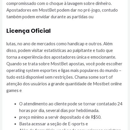
compromissado com o choque à lavagem sobre dinheiro.
Apostadores em MostBet podem dar no pré-jogo, contudo
também podem envidar durante as partidas ou
Licença Oficial
lutas, no ano de mercados como handicap e outros. Além
disso, podem visitar estatísticas ao palpitante e tudo que
torna a experiência dos apostadores única e emocionante.
Quando se trata sobre MostBet apostas, você pode escolher
operating system esportes e ligas mais populares do mundo –
tudo está disponível sem restrições. Chama some sort of
atenção dos usuários a grande quantidade de Mostbet online
games e
O atendimento ao cliente pode se tornar contatado 24
horas por dia, several dias por hebdómada.
preço mínimo a servir depositado é de R$50.
Basta acessar a seção de E-sports e