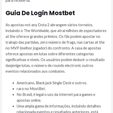
para recebê-la.
Guia De Login Mostbet
As apostas not any Dota 2 abrangem vários torneios,
incluindo o The Worldwide, que atrai milhões de espectadores
at the oferece grandes prêmios. Os fãs podem apostar no
trabajo das partidas, zero número de frags, nas cartas at the
no MVP (melhor jogador) do confronto. A casa de apostas
oferece apostas em lutas sobre diferentes categorias
significativas e níveis. Os usuários podem deducir o resultado
dasjenige lutas, o número de rounds electronic outros
eventos relacionados aos combates.
Americano, Black jack Single Deck e outros.
raro no MostBet.
No Brasil, é legal o uso da Internet para games e
apostas online.
Uma ampla gama de informações, incluindo detalhes
relacionada eventos e resultados anteriores, está