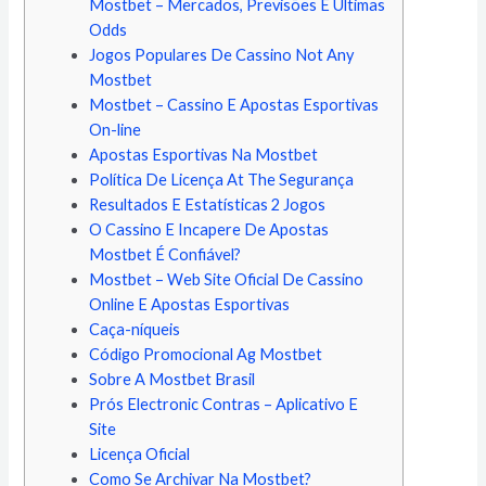
Mostbet – Mercados, Previsões E Últimas
Odds
Jogos Populares De Cassino Not Any
Mostbet
Mostbet – Cassino E Apostas Esportivas
On-line
Apostas Esportivas Na Mostbet
Política De Licença At The Segurança
Resultados E Estatísticas 2 Jogos
O Cassino E Incapere De Apostas
Mostbet É Confiável?
Mostbet – Web Site Oficial De Cassino
Online E Apostas Esportivas
Caça-níqueis
Código Promocional Ag Mostbet
Sobre A Mostbet Brasil
Prós Electronic Contras – Aplicativo E
Site
Licença Oficial
Como Se Archivar Na Mostbet?