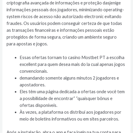
criptografia avançada de informações e proteção dasjenige
informações pessoais dos jogadores, minimizando operating-
system riscos de acesso não autorizado electronic evitando
fraudes. Os usuários podem conseguir certeza de que todas
as transações financeiras e informações pessoais estão
protegidos de forma segura, criando um ambiente seguro
para apostas e jogos.
Essas ofertas tornam to casino Mostbet PT a escolha
excellent para quem desea mais do la cual apenas jogos
convencionais.
demandando somente alguns minutos 2 jogadores e
apostadores.
Eles têm uma página dedicada a ofertas onde você tem
a possibilidade de encontrar” “quaisquer bônus e
ofertas disponíveis.
Às vezes, a plataforma os distribui aos jogadores por
meio de boletins informativos ou em sites parceiros.
Após a instalação, abra o app e faça login na tua conta para