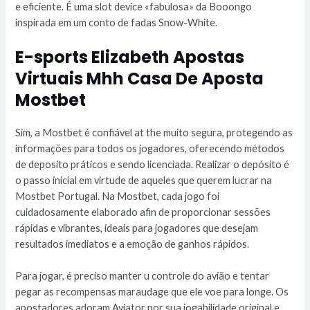
e eficiente. É uma slot device «fabulosa» da Booongo
inspirada em um conto de fadas Snow-White.
E-sports Elizabeth Apostas
Virtuais Mhh Casa De Aposta
Mostbet
Sim, a Mostbet é confiável at the muito segura, protegendo as
informações para todos os jogadores, oferecendo métodos
de deposito práticos e sendo licenciada. Realizar o depósito é
o passo inicial em virtude de aqueles que querem lucrar na
Mostbet Portugal. Na Mostbet, cada jogo foi
cuidadosamente elaborado afin de proporcionar sessões
rápidas e vibrantes, ideais para jogadores que desejam
resultados imediatos e a emoção de ganhos rápidos.
Para jogar, é preciso manter u controle do avião e tentar
pegar as recompensas maraudage que ele voe para longe. Os
apostadores adoram Aviator por sua jogabilidade original e