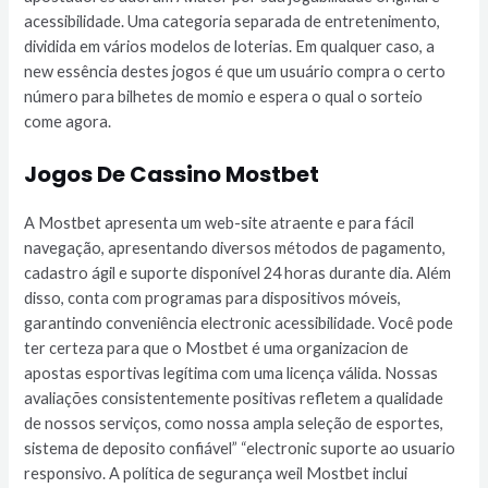
acessibilidade. Uma categoria separada de entretenimento,
dividida em vários modelos de loterias. Em qualquer caso, a
new essência destes jogos é que um usuário compra o certo
número para bilhetes de momio e espera o qual o sorteio
come agora.
Jogos De Cassino Mostbet
A Mostbet apresenta um web-site atraente e para fácil
navegação, apresentando diversos métodos de pagamento,
cadastro ágil e suporte disponível 24 horas durante dia. Além
disso, conta com programas para dispositivos móveis,
garantindo conveniência electronic acessibilidade. Você pode
ter certeza para que o Mostbet é uma organizacion de
apostas esportivas legítima com uma licença válida. Nossas
avaliações consistentemente positivas refletem a qualidade
de nossos serviços, como nossa ampla seleção de esportes,
sistema de deposito confiável” “electronic suporte ao usuario
responsivo. A política de segurança weil Mostbet inclui