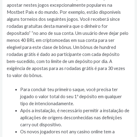
apostar nestes jogos excepcionalmente populares na
Mostbet País e do mundo. Por exemplo, estão disponíveis
alguns torneios dos seguintes jogos. Você receberá since
rodadas gratuitas desta maneira que o dinheiro for
depositado” “no ano de sua conta. Um usuário deve dejar pelo
menos 40 BRL em criptomoedas em sua conta para ser
elegível para este clase de bônus. Um bônus de hundred
rodadas grátis é dado ao participante com cada depósito
bem-sucedido, com to limite de um depósito por dia. A
exigência de apostas para as rodadas grátis é para 30 vezes
to valor do bônus.
Para concluir teu primeiro saque, você precisa ter
jogado o valor total do seu 1º depósito em qualquer
tipo de intencionadamente.
Após a instalação, é necessário permitir a instalação de
aplicações de origens desconhecidas nas definições
carry out dispositivo.
Os novos jogadores not any casino online tem a