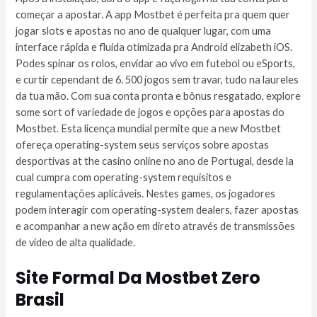
começar a apostar. A app Mostbet é perfeita pra quem quer
jogar slots e apostas no ano de qualquer lugar, com uma
interface rápida e fluida otimizada pra Android elizabeth iOS.
Podes spinar os rolos, envidar ao vivo em futebol ou eSports,
e curtir cependant de 6. 500 jogos sem travar, tudo na laureles
da tua mão. Com sua conta pronta e bônus resgatado, explore
some sort of variedade de jogos e opções para apostas do
Mostbet. Esta licença mundial permite que a new Mostbet
ofereça operating-system seus serviços sobre apostas
desportivas at the casino online no ano de Portugal, desde la
cual cumpra com operating-system requisitos e
regulamentações aplicáveis. Nestes games, os jogadores
podem interagir com operating-system dealers, fazer apostas
e acompanhar a new ação em direto através de transmissões
de vídeo de alta qualidade.
Site Formal Da Mostbet Zero
Brasil