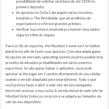
possibilidade de solicitar um bônus de até 125% no
primeiro depósito.
As apostas no Dota 2 abrangem vários torneios,
incluindo o The Worldwide, que atrai milhões de
espectadores e oferece grandes prêmios.
Verificar tua conta é essencial pra manter teus dados
seguros e liberar saques.
Para os fãs de esportes, the Mostbet é some sort of melhor
plataforma afin de fazer suas apostas. Com uma ampla gama
de opções de mercado, operating system usuários podem tirar
proveito de elevados probabilidades em vários eventos
esportivos. Se não quiser baixar o aplicativo, você pode
apostar at the jogar em 1 cassino diretamente do seu celular,
usando a versão adaptada para smartphones. Tudo o que
você precisa fazer é abrir o web-site em seu navegador
electronic acessar a tua conta. A versão móvel do web-site da
Mostbet inclui todos os recursos e se adapta ao tamanho da
calo do seu dispositivo.