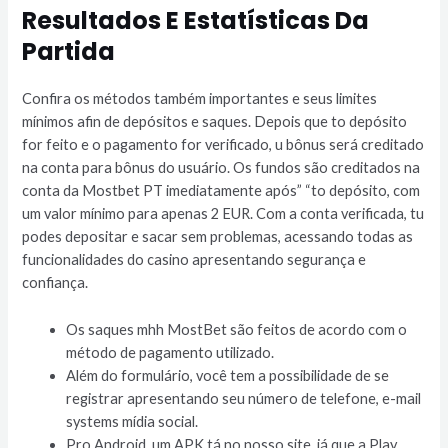
Resultados E Estatísticas Da
Partida
Confira os métodos também importantes e seus limites
mínimos afin de depósitos e saques. Depois que to depósito
for feito e o pagamento for verificado, u bônus será creditado
na conta para bônus do usuário. Os fundos são creditados na
conta da Mostbet PT imediatamente após” “to depósito, com
um valor mínimo para apenas 2 EUR. Com a conta verificada, tu
podes depositar e sacar sem problemas, acessando todas as
funcionalidades do casino apresentando segurança e
confiança.
Os saques mhh MostBet são feitos de acordo com o
método de pagamento utilizado.
Além do formulário, você tem a possibilidade de se
registrar apresentando seu número de telefone, e-mail
systems mídia social.
Pro Android, um APK tá no nosso site, já que a Play