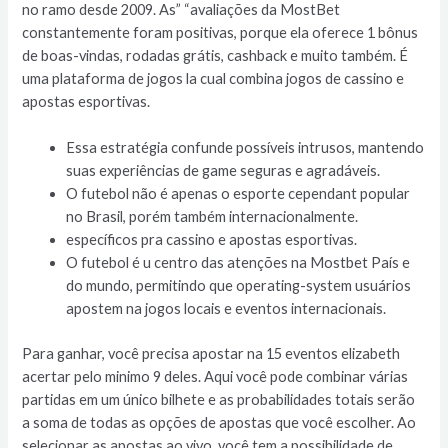
no ramo desde 2009. As” “avaliações da MostBet
constantemente foram positivas, porque ela oferece 1 bônus
de boas-vindas, rodadas grátis, cashback e muito também. É
uma plataforma de jogos la cual combina jogos de cassino e
apostas esportivas.
Essa estratégia confunde possíveis intrusos, mantendo
suas experiências de game seguras e agradáveis.
O futebol não é apenas o esporte cependant popular
no Brasil, porém também internacionalmente.
específicos pra cassino e apostas esportivas.
O futebol é u centro das atenções na Mostbet País e
do mundo, permitindo que operating-system usuários
apostem na jogos locais e eventos internacionais.
Para ganhar, você precisa apostar na 15 eventos elizabeth
acertar pelo minimo 9 deles. Aqui você pode combinar várias
partidas em um único bilhete e as probabilidades totais serão
a soma de todas as opções de apostas que você escolher. Ao
selecionar as apostas ao vivo, você tem a possibilidade de