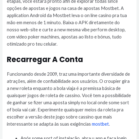
etapas, você estará pronto afin de explorar todas since
opções de apostas e jogos na casa de apostas Mostbet. A
application Android da Mostbet leva o on line casino pra tua
mão em menos de 1 minuto. Baixa o APK diretamente do
nosso web-site e curte a new mesma vibe perform desktop,
com video poker machines, apostas ao listo e bónus, tudo
otimizado pro teu celular.
Recarregar A Conta
Funcionando desde 2009, traz uma importante diversidade de
atrações, além de confiabilidade aos usuários. O croupier gira
a new roleta enquanto a bola viaja é a premissa básica de
quaisquer jogos de roleta de cassino. Você tem a possibilidade
de ganhar se fizer uma aposta simply no local onde some sort
of bola vai cair. Experimente quaisquer meios da roleta pra
escolher a versão deste jogo sobre cassino que mais
interessante se adapta às suas exigências
mostbet
.
Após some sort of instalação, abra u app e faça login