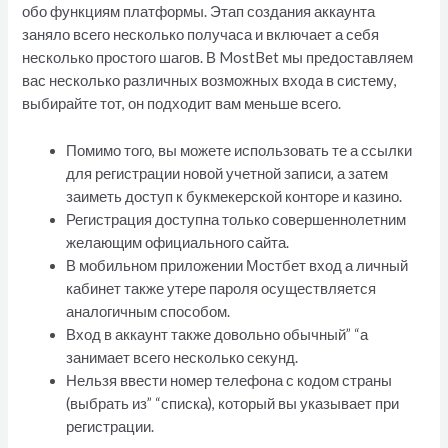
обо функциям платформы. Этап создания аккаунта
заняло всего несколько получаса и включает а себя
несколько простого шагов. В MostBet мы предоставляем
вас несколько различных возможных входа в систему,
выбирайте тот, он подходит вам меньше всего.
Помимо того, вы можете использовать те а ссылки
для регистрации новой учетной записи, а затем
заиметь доступ к букмекерской конторе и казино.
Регистрация доступна только совершеннолетним
желающим официального сайта.
В мобильном приложении Мостбет вход а личный
кабинет также утере пароля осуществляется
аналогичным способом.
Вход в аккаунт также довольно обычный” “а
занимает всего несколько секунд.
Нельзя ввести номер телефона с кодом страны
(выбрать из” “списка), который вы указывает при
регистрации.