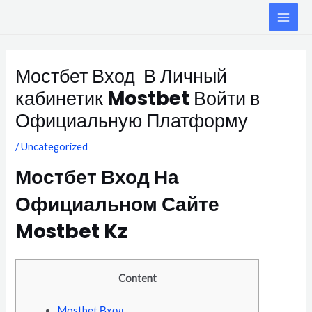
Skip
MAI
to
ME
content
Post
navigation
Мостбет Вход ️ В Личный
кабинетик Mostbet Войти в
Официальную Платформу
/
Uncategorized
Мостбет Вход На
Официальном Сайте
Mostbet Kz
Content
Mostbet Вход