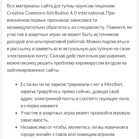
Все материалы сайта доступны ноунсом лицензии
Creative Commons Attribution 4. 0 International. При
внезапном первых признаков зависимости
незамедлительно обратитесь ко специалисту. Помните, но
участие в азартных играх не может быть источником
доходов или альтернативой работой. Можно подписаться
в рассылку и заиметь всю актуальную доступную на свою
электронную почту. Скачав действительно расширение,
можно вконец решить проблему киромарусом входом на
заблокированные сайты.
Если вы не не зарегистрировали счет в Mostbet,
зарегистрируйтесь прямо сейчас, доведя свой
адрес электронной почты в соответствующее поле,
а сперва нажмите
Участие в азартных играх может произойти игровую
зависимость.
Независимо от чтобы, являетесь ли вы новичком в
городе онлайн-ставок или знающим игроком,