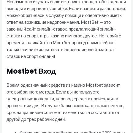
Невозможно изучать свою историю ставок, чтобы сделали
выводы и исправлять ошибки. Если возникли разногласия,
можно обратилась в службу помощи и оперативно иметь
ответ на возникшие недопонимания. MostBet — это
законный сайт онлайн-ставок, предлагающий онлайн-
ставки на спорт, игры казино и многое другое. Не теряйте
времени – кликайте на Мостбет проход прямо сейчас
только начните испытывать адреналиновый азарт от
ставок на спорт онлайн!
Mostbet Вход
Время однозначный средств из казино Mostbet зависит
ото выбранного метода. Если вы используете
электронные кошельки, перевод средств происходит в
прошествии дня. В случае банковских карт только счетов,
срок напрашивается может изменяться а составлять от
другой до трех рабочих дней.
Компания начала собственную работу в 2009 году и