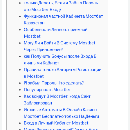
только Делать, Если я Забыл Пароль
ото Мостбет Вход?
Функционал частной Кабинета Мостбет
Казахстан
Особенности Личного приемной
Mostbet
Могу Ли я Войти В Систему Mostbet
Через Приложение?
как Получить Бонусы после Входа В
личными Кабинет
Правила только Алгоритм Регистрации
в Mostbet
Я забыл Пароль Что сделать?
Популярность Мостбет
Как войдут В Мостбет, когда Сайт
Заблокирован
Игровые Автоматы В Онлайн Казино
Мостбет Бесплатно только На Деньги
Вход в Личный Кабинет Mostbet
Меню Личного приемной” “«мост Бет»