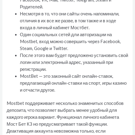
Родителей.
Несмотря в то, что они сайты очень напоминали,
отличия в их все же разве, в том также и в ходе
входа в личный кабинет Мостбет.
Один социальных сетей дли авторизации на
Mostbet, вход можно совершить через Facebook,
Steam, Google и Twitter.
После этого вам будет предложено установить свой
логин или электронный адрес, указанный при
регистрации.
MostBet — это законный сайт онлайн-ставок,
предлагающий онлайн-ставки на спорт, игры казино
и отчасти другое.
Mostbet поддерживает несколько знаменитых способов
депозита, что позволяет выбрать менее удобный для
каждого игрока вариант. Функционал личного кабинета
Мост Бет КЗ но предусматривает такой функции.
Деактивация аккаунта невозможна только, если