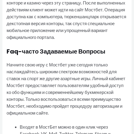
конторе и казино через эту страницу. После выполненных
действиям клиент может идти на сайт Мостбет. Операция
доступна как с компьютера, тюркеншанцпарк открывается
декстопная версия конторы, так спустя специальное
мобильное приложение или упрощенный вариант
официального портала.
Faq-часто Задаваемые Вопросы
Начните свою игру с Мостбет уже сегодня только
наслаждайтесь широким спектром возможностей для
ставок на спорт же другие азартные игры. Личный кабинет
Мостбет предоставляет пользователям удобный доступ
ко обо функциям и современнейшему букмекерской
конторы. Только воспользоваться всеми преимущество
Мостбет, необходимо пройдет процедуру авторизации и
официальном сайте.
Входят в МостБет можно в один клик через
Facebook, VK, Mail, Twitter, Telegram, Steam и